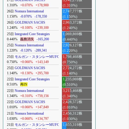
1.310%
+0.070%
+178,900
(1.310%)
26日
Nomura International
2,747,777株
1.150%
-0.070%
-178,350
(1.150%)
26日
GOLDMAN SACHS
2,963,372株
1.240%
+0.100%
+239,100
(1.240%)
25日
Integrated Core Strategies
1,069,869株
0.440%
義務消失
-165,200
(0.440%)
25日
Nomura International
2,926,127株
1.220%
-0.120%
-289,341
(1.220%)
25日
モルガン・スタンレーMUFG
1,798,468株
0.750%
+0.060%
+143,149
(0.750%)
25日
GOLDMAN SACHS
2,724,272株
1.140%
+0.130%
+295,700
(1.140%)
22日
Integrated Core Strategies
1,235,069株
0.510%
再IN
(0.510%)
22日
Nomura International
3,215,468株
1.340%
+0.310%
+759,156
(1.340%)
22日
GOLDMAN SACHS
2,428,572株
1.010%
+0.060%
+147,849
(1.010%)
21日
Nomura International
2,456,312株
1.030%
+0.060%
+134,797
(1.030%)
21日
モルガン・スタンレーMUFG
1,655,319株