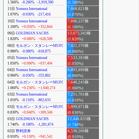
1.560%
-0.260%
-1,919,580
(1.560%)
11日
Nomura International
7,668,821株
1.070%
-0.030%
-217,416
(1.070%)
10日
Nomura International
7,886,237株
1.100%
+0.050%
+352,844
(1.100%)
09日
GOLDMAN SACHS
13,075,343株
1.820%
+0.080%
+628,508
(1.820%)
08日
モルガン・スタンレーMUFG
7,021,370株
0.980%
-0.080%
-618,875
(0.980%)
05日
Nomura International
7,533,393株
1.050%
+0.090%
+637,494
(1.050%)
04日
Nomura International
6,895,899株
0.960%
-0.050%
-355,802
(0.960%)
04日
モルガン・スタンレーMUFG
7,640,245株
1.060%
+0.230%
+1,640,274
(1.060%)
03日
Nomura International
7,251,701株
1.010%
-0.110%
-802,633
(1.010%)
03日
モルガン・スタンレーMUFG
5,999,971株
0.830%
+0.040%
+309,346
(0.830%)
03日
GOLDMAN SACHS
12,446,835株
1.740%
-0.180%
-1,281,874
(1.740%)
02日
野村證券
6,536,266株
0.910%
+0.130%
+941,542
(0.910%)