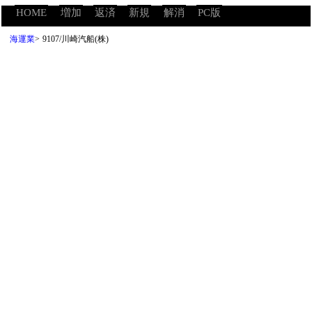
HOME
増加
返済
新規
解消
PC版
海運業
>
9107/川崎汽船(株)