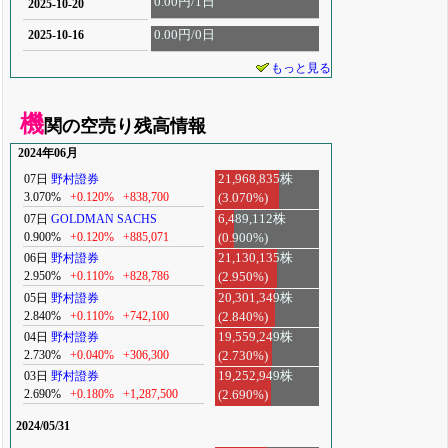
0.00円/1日
2025-10-20
0.00円/0日
2025-10-16
もっと見る
機
関の空売り残高情報
2024年06月
07日
野村證券
21,968,835株
3.070%
+0.120%
+838,700
(3.070%)
07日
GOLDMAN SACHS
6,489,112株
0.900%
+0.120%
+885,071
(0.900%)
06日
野村證券
21,130,135株
2.950%
+0.110%
+828,786
(2.950%)
05日
野村證券
20,301,349株
2.840%
+0.110%
+742,100
(2.840%)
04日
野村證券
19,559,249株
2.730%
+0.040%
+306,300
(2.730%)
03日
野村證券
19,252,949株
2.690%
+0.180%
+1,287,500
(2.690%)
2024/05/31