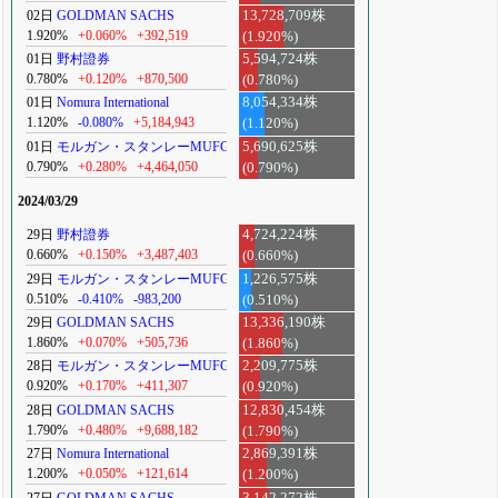
02日
GOLDMAN SACHS
13,728,709株
1.920%
+0.060%
+392,519
(1.920%)
01日
野村證券
5,594,724株
0.780%
+0.120%
+870,500
(0.780%)
01日
Nomura International
8,054,334株
1.120%
-0.080%
+5,184,943
(1.120%)
01日
モルガン・スタンレーMUFG
5,690,625株
0.790%
+0.280%
+4,464,050
(0.790%)
2024/03/29
29日
野村證券
4,724,224株
0.660%
+0.150%
+3,487,403
(0.660%)
29日
モルガン・スタンレーMUFG
1,226,575株
0.510%
-0.410%
-983,200
(0.510%)
29日
GOLDMAN SACHS
13,336,190株
1.860%
+0.070%
+505,736
(1.860%)
28日
モルガン・スタンレーMUFG
2,209,775株
0.920%
+0.170%
+411,307
(0.920%)
28日
GOLDMAN SACHS
12,830,454株
1.790%
+0.480%
+9,688,182
(1.790%)
27日
Nomura International
2,869,391株
1.200%
+0.050%
+121,614
(1.200%)
27日
GOLDMAN SACHS
3,142,272株