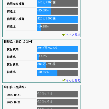
147万7900株
信用売り残高
-35.69%
前週比
420万9500株
信用買い残高
-10.38%
前週比
もっと見る
日証協（2025-10-24付）
3985万2575株
貸付残高
-5.47%
前週比
881万7293株
貸付新規
-50.35%
前週比
もっと見る
逆日歩（品貸料）
0.00円/1日
2025-10-23
0.00円/0日
2025-10-21