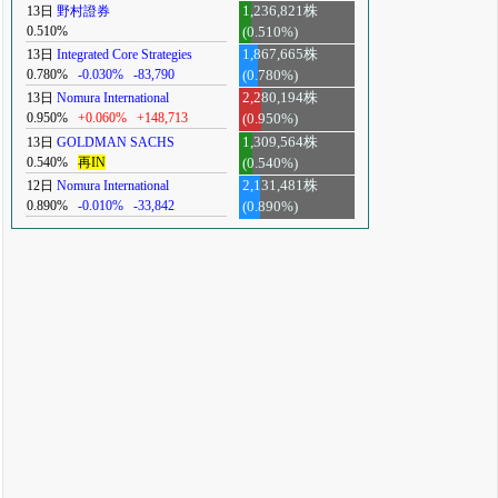
13日
野村證券
1,236,821株
0.510%
(0.510%)
13日
Integrated Core Strategies
1,867,665株
0.780%
-0.030%
-83,790
(0.780%)
13日
Nomura International
2,280,194株
0.950%
+0.060%
+148,713
(0.950%)
13日
GOLDMAN SACHS
1,309,564株
0.540%
再IN
(0.540%)
12日
Nomura International
2,131,481株
0.890%
-0.010%
-33,842
(0.890%)