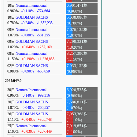
10日
Nomura International
6,901,471株
0.960%
-0.110%
-774,664
(0.960%)
10日
GOLDMAN SACHS
5,638,086株
0.780%
-0.240%
-1,652,235
(0.780%)
09日
Nomura International
7,676,135株
1.070%
-0.080%
-581,255
(1.070%)
09日
GOLDMAN SACHS
7,290,321株
1.020%
+0.040%
+257,169
(1.020%)
08日
Nomura International
8,257,390株
1.150%
+0.190%
+1,336,855
(1.150%)
02日
GOLDMAN SACHS
7,033,152株
0.980%
-0.090%
-653,659
(0.980%)
2024/04/30
30日
Nomura International
6,920,535株
0.960%
-0.140%
-999,316
(0.960%)
30日
GOLDMAN SACHS
7,686,811株
1.070%
-0.040%
-266,557
(1.070%)
26日
GOLDMAN SACHS
7,953,368株
1.110%
+0.040%
+305,748
(1.110%)
25日
Nomura International
7,919,851株
1.100%
+0.030%
+207,449
(1.100%)