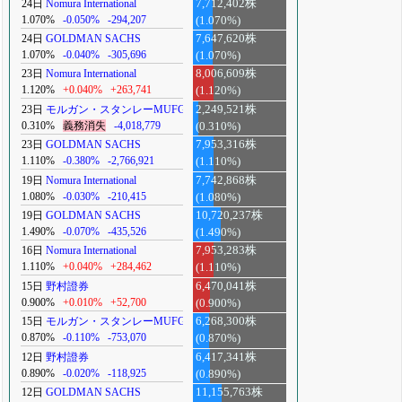
24日
Nomura International
7,712,402株
1.070%
-0.050%
-294,207
(1.070%)
24日
GOLDMAN SACHS
7,647,620株
1.070%
-0.040%
-305,696
(1.070%)
23日
Nomura International
8,006,609株
1.120%
+0.040%
+263,741
(1.120%)
23日
モルガン・スタンレーMUFG
2,249,521株
0.310%
義務消失
-4,018,779
(0.310%)
23日
GOLDMAN SACHS
7,953,316株
1.110%
-0.380%
-2,766,921
(1.110%)
19日
Nomura International
7,742,868株
1.080%
-0.030%
-210,415
(1.080%)
19日
GOLDMAN SACHS
10,720,237株
1.490%
-0.070%
-435,526
(1.490%)
16日
Nomura International
7,953,283株
1.110%
+0.040%
+284,462
(1.110%)
15日
野村證券
6,470,041株
0.900%
+0.010%
+52,700
(0.900%)
15日
モルガン・スタンレーMUFG
6,268,300株
0.870%
-0.110%
-753,070
(0.870%)
12日
野村證券
6,417,341株
0.890%
-0.020%
-118,925
(0.890%)
12日
GOLDMAN SACHS
11,155,763株