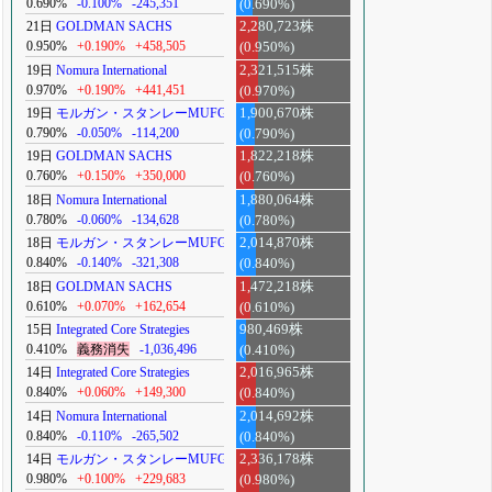
0.690%
-0.100%
-245,351
(0.690%)
21日
GOLDMAN SACHS
2,280,723株
0.950%
+0.190%
+458,505
(0.950%)
19日
Nomura International
2,321,515株
0.970%
+0.190%
+441,451
(0.970%)
19日
モルガン・スタンレーMUFG
1,900,670株
0.790%
-0.050%
-114,200
(0.790%)
19日
GOLDMAN SACHS
1,822,218株
0.760%
+0.150%
+350,000
(0.760%)
18日
Nomura International
1,880,064株
0.780%
-0.060%
-134,628
(0.780%)
18日
モルガン・スタンレーMUFG
2,014,870株
0.840%
-0.140%
-321,308
(0.840%)
18日
GOLDMAN SACHS
1,472,218株
0.610%
+0.070%
+162,654
(0.610%)
15日
Integrated Core Strategies
980,469株
0.410%
義務消失
-1,036,496
(0.410%)
14日
Integrated Core Strategies
2,016,965株
0.840%
+0.060%
+149,300
(0.840%)
14日
Nomura International
2,014,692株
0.840%
-0.110%
-265,502
(0.840%)
14日
モルガン・スタンレーMUFG
2,336,178株
0.980%
+0.100%
+229,683
(0.980%)