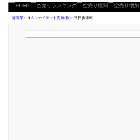
HOME
空売りランキング
空売り機関
空売り増加
海運業
>
ＮＳユナイテッド海運(株)
>
逆日歩速報