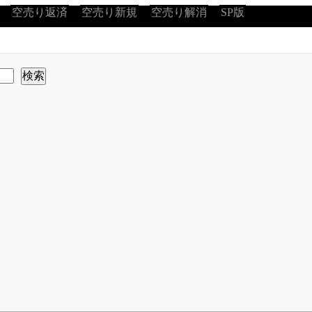
空売り返済
空売り新規
空売り解消
SP版