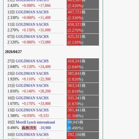
2.420%
+0.090%
+17,866
(2.420%)
12日
GOLDMAN SACHS
467,721株
2.330%
+0.060%
+11,400
(2.330%)
11日
GOLDMAN SACHS
456,321株
2.270%
+0.150%
+31,000
(2.270%)
07日
GOLDMAN SACHS
425,321株
2.120%
+0.080%
+15,080
(2.120%)
2026/04/27
27日
GOLDMAN SACHS
410,241株
2.040%
+0.120%
+24,400
(2.040%)
23日
GOLDMAN SACHS
385,841株
1.920%
+0.110%
+22,300
(1.920%)
21日
GOLDMAN SACHS
363,541株
1.810%
+0.140%
+28,200
(1.810%)
16日
GOLDMAN SACHS
335,341株
1.670%
+0.170%
+33,900
(1.670%)
13日
GOLDMAN SACHS
301,441株
1.500%
+0.050%
+9,333
(1.500%)
10日
Merrill Lynch international
99,945株
0.490%
義務消失
-10,900
(0.490%)
10日
GOLDMAN SACHS
292,108株