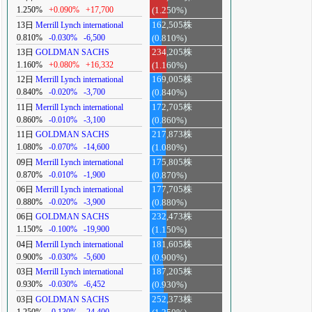
1.250%
+0.090%
+17,700
(1.250%)
13日
Merrill Lynch international
162,505株
0.810%
-0.030%
-6,500
(0.810%)
13日
GOLDMAN SACHS
234,205株
1.160%
+0.080%
+16,332
(1.160%)
12日
Merrill Lynch international
169,005株
0.840%
-0.020%
-3,700
(0.840%)
11日
Merrill Lynch international
172,705株
0.860%
-0.010%
-3,100
(0.860%)
11日
GOLDMAN SACHS
217,873株
1.080%
-0.070%
-14,600
(1.080%)
09日
Merrill Lynch international
175,805株
0.870%
-0.010%
-1,900
(0.870%)
06日
Merrill Lynch international
177,705株
0.880%
-0.020%
-3,900
(0.880%)
06日
GOLDMAN SACHS
232,473株
1.150%
-0.100%
-19,900
(1.150%)
04日
Merrill Lynch international
181,605株
0.900%
-0.030%
-5,600
(0.900%)
03日
Merrill Lynch international
187,205株
0.930%
-0.030%
-6,452
(0.930%)
03日
GOLDMAN SACHS
252,373株
1.250%
-0.130%
-24,400