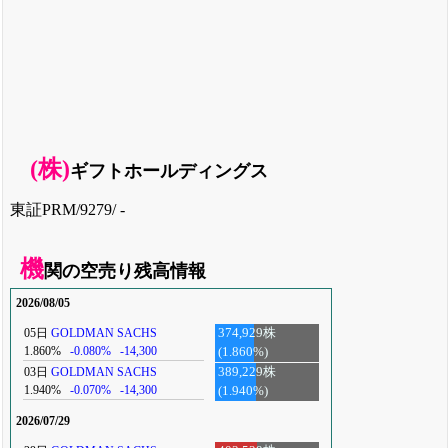
(株)
ギフトホールディングス
東証PRM/9279/ -
機
関の空売り残高情報
2026/08/05
05日
GOLDMAN SACHS
374,929株
1.860%
-0.080%
-14,300
(1.860%)
03日
GOLDMAN SACHS
389,229株
1.940%
-0.070%
-14,300
(1.940%)
2026/07/29