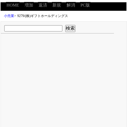
HOME
増加
返済
新規
解消
PC版
小売業
>
9279/(株)ギフトホールディングス