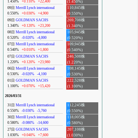
1.450%
+0.110%
+22,400
(1.450%)
09日
Merrill Lynch international
110,845株
0.550%
+0.030%
+4,900
(0.550%)
09日
GOLDMAN SACHS
269,708株
1.340%
+0.120%
+23,200
(1.340%)
08日
Merrill Lynch international
105,945株
0.520%
-0.020%
-4,000
(0.520%)
07日
Merrill Lynch international
109,945株
0.540%
+0.010%
+1,800
(0.540%)
07日
GOLDMAN SACHS
246,508株
1.220%
+0.120%
+23,980
(1.220%)
06日
Merrill Lynch international
108,145株
0.530%
-0.020%
-4,100
(0.530%)
01日
GOLDMAN SACHS
222,528株
1.100%
+0.070%
+15,420
(1.100%)
2026/03/31
31日
Merrill Lynch international
112,245株
0.550%
-0.030%
-5,760
(0.550%)
30日
Merrill Lynch international
118,005株
0.580%
-0.080%
-14,600
(0.580%)
27日
GOLDMAN SACHS
207,108株
1.030%
+0.040%
+7,600
(1.030%)