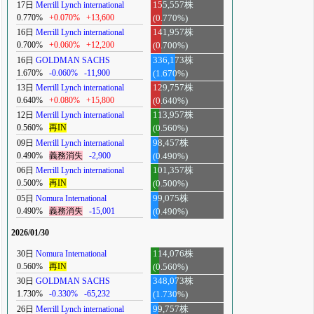
17日
Merrill Lynch international
155,557株
0.770%
+0.070%
+13,600
(0.770%)
16日
Merrill Lynch international
141,957株
0.700%
+0.060%
+12,200
(0.700%)
16日
GOLDMAN SACHS
336,173株
1.670%
-0.060%
-11,900
(1.670%)
13日
Merrill Lynch international
129,757株
0.640%
+0.080%
+15,800
(0.640%)
12日
Merrill Lynch international
113,957株
0.560%
再IN
(0.560%)
09日
Merrill Lynch international
98,457株
0.490%
義務消失
-2,900
(0.490%)
06日
Merrill Lynch international
101,357株
0.500%
再IN
(0.500%)
05日
Nomura International
99,075株
0.490%
義務消失
-15,001
(0.490%)
2026/01/30
30日
Nomura International
114,076株
0.560%
再IN
(0.560%)
30日
GOLDMAN SACHS
348,073株
1.730%
-0.330%
-65,232
(1.730%)
26日
Merrill Lynch international
99,757株