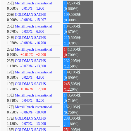
26日
Merrill Lynch international
132,605株
0.660%
-0.010%
-1,900
(0.660%)
26日
GOLDMAN SACHS
199,508株
0.990%
-0.080%
-15,997
(0.990%)
25日
Merrill Lynch international
134,505株
0.670%
-0.030%
-6,600
(0.670%)
24日
GOLDMAN SACHS
215,505株
1.070%
-0.080%
-16,700
(1.070%)
23日
Merrill Lynch international
141,105株
0.700%
+0.010%
+2,000
(0.700%)
23日
GOLDMAN SACHS
232,205株
1.150%
-0.070%
-13,300
(1.150%)
19日
Merrill Lynch international
139,105株
0.690%
-0.020%
-4,800
(0.690%)
19日
GOLDMAN SACHS
245,505株
1.220%
+0.040%
+7,500
(1.220%)
18日
Merrill Lynch international
143,905株
0.710%
-0.040%
-8,200
(0.710%)
17日
Merrill Lynch international
152,105株
0.750%
-0.060%
-10,400
(0.750%)
17日
GOLDMAN SACHS
238,005株
1.180%
-0.070%
-13,900
(1.180%)
16日
GOLDMAN SACHS
251,905株