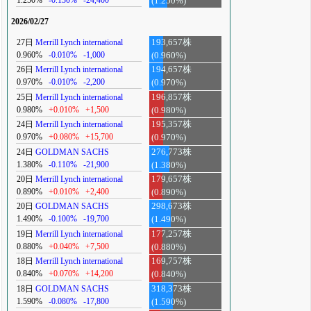
(1.250%)
2026/02/27
27日
Merrill Lynch international
193,657株
0.960%
-0.010%
-1,000
(0.960%)
26日
Merrill Lynch international
194,657株
0.970%
-0.010%
-2,200
(0.970%)
25日
Merrill Lynch international
196,857株
0.980%
+0.010%
+1,500
(0.980%)
24日
Merrill Lynch international
195,357株
0.970%
+0.080%
+15,700
(0.970%)
24日
GOLDMAN SACHS
276,773株
1.380%
-0.110%
-21,900
(1.380%)
20日
Merrill Lynch international
179,657株
0.890%
+0.010%
+2,400
(0.890%)
20日
GOLDMAN SACHS
298,673株
1.490%
-0.100%
-19,700
(1.490%)
19日
Merrill Lynch international
177,257株
0.880%
+0.040%
+7,500
(0.880%)
18日
Merrill Lynch international
169,757株
0.840%
+0.070%
+14,200
(0.840%)
18日
GOLDMAN SACHS
318,373株
1.590%
-0.080%
-17,800
(1.590%)