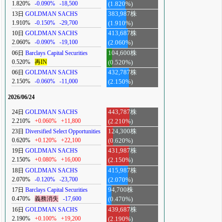
1.820%
-0.090%
-18,500
(1.820%)
13日
GOLDMAN SACHS
383,987株
1.910%
-0.150%
-29,700
(1.910%)
10日
GOLDMAN SACHS
413,687株
2.060%
-0.090%
-19,100
(2.060%)
06日
Barclays Capital Securities
104,600株
0.520%
再IN
(0.520%)
06日
GOLDMAN SACHS
432,787株
2.150%
-0.060%
-11,000
(2.150%)
2026/06/24
24日
GOLDMAN SACHS
443,787株
2.210%
+0.060%
+11,800
(2.210%)
23日
Diversified Select Opportunities
124,300株
0.620%
+0.120%
+22,100
(0.620%)
19日
GOLDMAN SACHS
431,987株
2.150%
+0.080%
+16,000
(2.150%)
18日
GOLDMAN SACHS
415,987株
2.070%
-0.120%
-23,700
(2.070%)
17日
Barclays Capital Securities
94,700株
0.470%
義務消失
-17,600
(0.470%)
16日
GOLDMAN SACHS
439,687株
2.190%
+0.100%
+19,200
(2.190%)