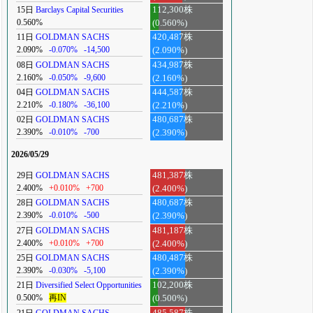
15日
Barclays Capital Securities
112,300株
0.560%
(0.560%)
11日
GOLDMAN SACHS
420,487株
2.090%
-0.070%
-14,500
(2.090%)
08日
GOLDMAN SACHS
434,987株
2.160%
-0.050%
-9,600
(2.160%)
04日
GOLDMAN SACHS
444,587株
2.210%
-0.180%
-36,100
(2.210%)
02日
GOLDMAN SACHS
480,687株
2.390%
-0.010%
-700
(2.390%)
2026/05/29
29日
GOLDMAN SACHS
481,387株
2.400%
+0.010%
+700
(2.400%)
28日
GOLDMAN SACHS
480,687株
2.390%
-0.010%
-500
(2.390%)
27日
GOLDMAN SACHS
481,187株
2.400%
+0.010%
+700
(2.400%)
25日
GOLDMAN SACHS
480,487株
2.390%
-0.030%
-5,100
(2.390%)
21日
Diversified Select Opportunities
102,200株
0.500%
再IN
(0.500%)
21日
GOLDMAN SACHS
485,587株