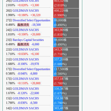
29日
GOLDMAN SACHS
403,529株
2.010%
+0.020%
+3,300
(2.010%)
28日
GOLDMAN SACHS
400,229株
1.990%
+0.180%
+36,320
(1.990%)
27日
Diversified Select Opportunities
99,000株
0.490%
義務消失
-18,500
(0.490%)
24日
GOLDMAN SACHS
363,909株
1.810%
+0.100%
+20,600
(1.810%)
23日
Barclays Capital Securities
98,600株
0.490%
義務消失
-6,000
(0.490%)
22日
GOLDMAN SACHS
343,309株
1.710%
+0.030%
+6,100
(1.710%)
21日
GOLDMAN SACHS
337,209株
1.680%
-0.100%
-19,978
(1.680%)
17日
Diversified Select Opportunities
117,500株
0.580%
-0.040%
-6,800
(0.580%)
17日
GOLDMAN SACHS
357,187株
1.780%
+0.110%
+20,800
(1.780%)
16日
GOLDMAN SACHS
336,387株
1.670%
-0.120%
-22,600
(1.670%)
15日
GOLDMAN SACHS
358,987株
1.790%
-0.030%
-6,500
(1.790%)
14日
GOLDMAN SACHS
365,487株