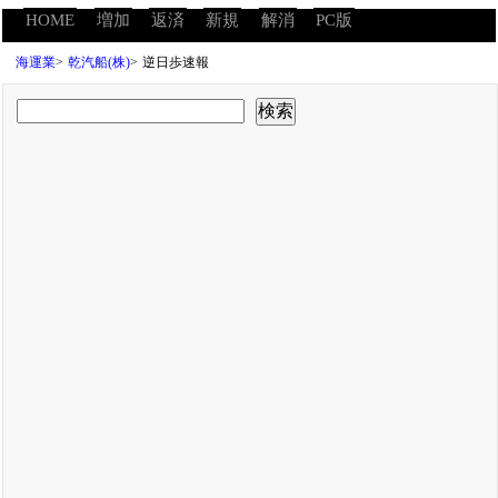
HOME
増加
返済
新規
解消
PC版
海運業
>
乾汽船(株)
>
逆日歩速報