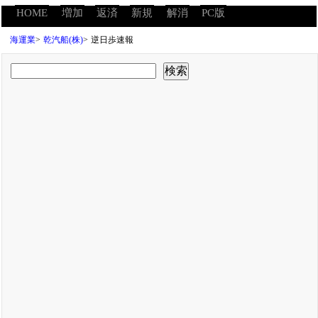
HOME
増加
返済
新規
解消
PC版
海運業
>
乾汽船(株)
>
逆日歩速報