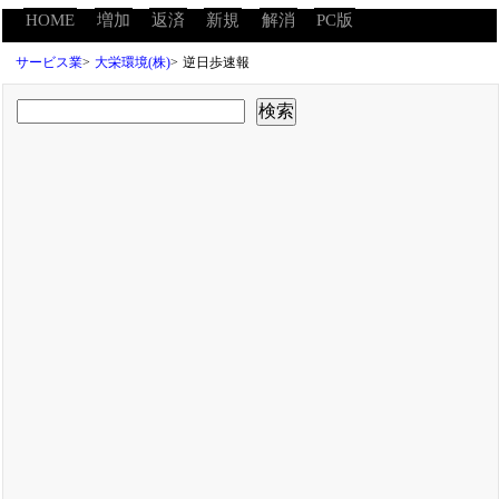
HOME
増加
返済
新規
解消
PC版
サービス業
>
大栄環境(株)
>
逆日歩速報