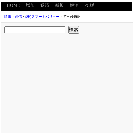
HOME
増加
返済
新規
解消
PC版
情報・通信
>
(株)スマートバリュー
>
逆日歩速報