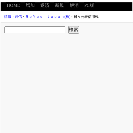
HOME
増加
返済
新規
解消
PC版
情報・通信
>
ＲｅＹｕｕ Ｊａｐａｎ(株)
>
日々公表信用残