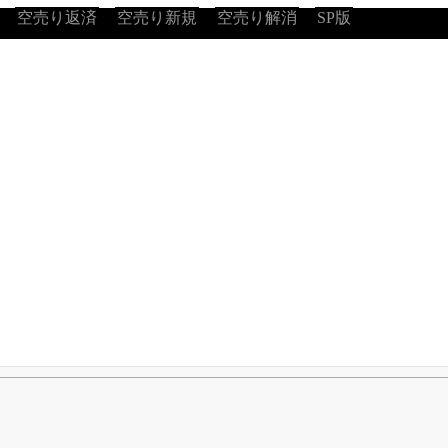
空売り返済
空売り新規
空売り解消
SP版