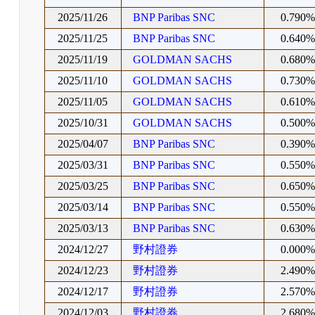
2025/11/26
BNP Paribas SNC
0.790
2025/11/25
BNP Paribas SNC
0.640
2025/11/19
GOLDMAN SACHS
0.680
2025/11/10
GOLDMAN SACHS
0.730
2025/11/05
GOLDMAN SACHS
0.610
2025/10/31
GOLDMAN SACHS
0.500
2025/04/07
BNP Paribas SNC
0.390
2025/03/31
BNP Paribas SNC
0.550
2025/03/25
BNP Paribas SNC
0.650
2025/03/14
BNP Paribas SNC
0.550
2025/03/13
BNP Paribas SNC
0.630
2024/12/27
野村證券
0.000
2024/12/23
野村證券
2.490
2024/12/17
野村證券
2.570
2024/12/03
野村證券
2.680