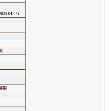
25-04-07）
失
解消