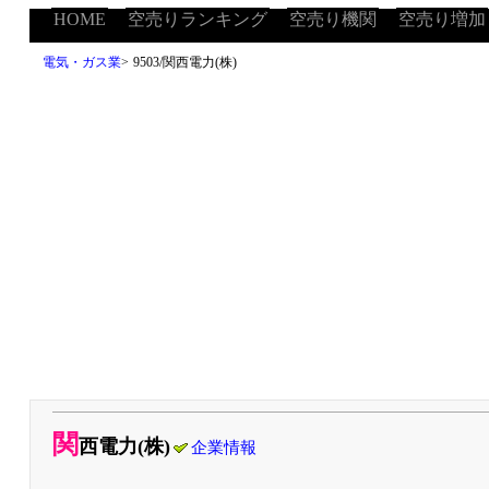
HOME
空売りランキング
空売り機関
空売り増加
電気・ガス業
>
9503/関西電力(株)
関
西電力(株)
企業情報