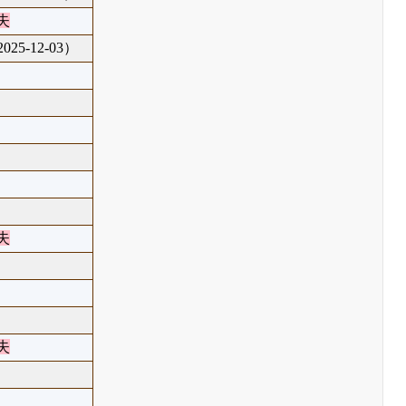
失
25-12-03）
失
失