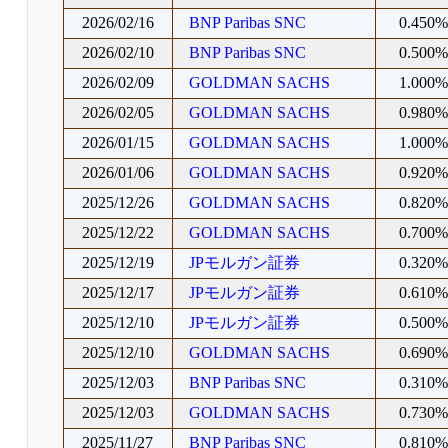
2026/02/16
BNP Paribas SNC
0.450
2026/02/10
BNP Paribas SNC
0.500
2026/02/09
GOLDMAN SACHS
1.000
2026/02/05
GOLDMAN SACHS
0.980
2026/01/15
GOLDMAN SACHS
1.000
2026/01/06
GOLDMAN SACHS
0.920
2025/12/26
GOLDMAN SACHS
0.820
2025/12/22
GOLDMAN SACHS
0.700
2025/12/19
JPモルガン証券
0.320
2025/12/17
JPモルガン証券
0.610
2025/12/10
JPモルガン証券
0.500
2025/12/10
GOLDMAN SACHS
0.690
2025/12/03
BNP Paribas SNC
0.310
2025/12/03
GOLDMAN SACHS
0.730
2025/11/27
BNP Paribas SNC
0.810