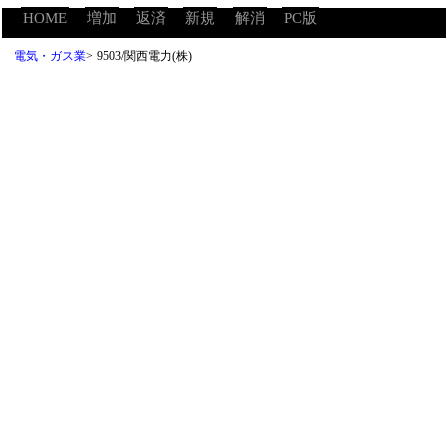
HOME
増加
返済
新規
解消
PC版
電気・ガス業
>
9503/関西電力(株)