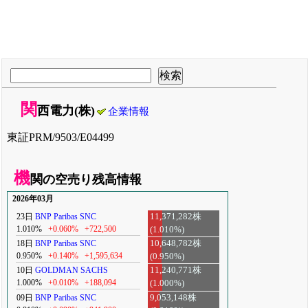
関
西電力(株)
企業情報
東証PRM/9503/E04499
機
関の空売り残高情報
2026年03月
23日
BNP Paribas SNC
11,371,282株
1.010%
+0.060%
+722,500
(1.010%)
18日
BNP Paribas SNC
10,648,782株
0.950%
+0.140%
+1,595,634
(0.950%)
10日
GOLDMAN SACHS
11,240,771株
1.000%
+0.010%
+188,094
(1.000%)
09日
BNP Paribas SNC
9,053,148株