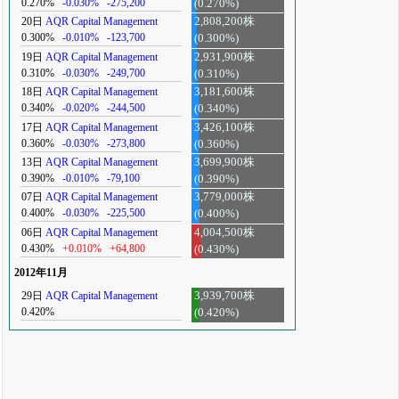
0.270%
-0.030%
-275,200
(0.270%)
20日
AQR Capital Management
2,808,200株
0.300%
-0.010%
-123,700
(0.300%)
19日
AQR Capital Management
2,931,900株
0.310%
-0.030%
-249,700
(0.310%)
18日
AQR Capital Management
3,181,600株
0.340%
-0.020%
-244,500
(0.340%)
17日
AQR Capital Management
3,426,100株
0.360%
-0.030%
-273,800
(0.360%)
13日
AQR Capital Management
3,699,900株
0.390%
-0.010%
-79,100
(0.390%)
07日
AQR Capital Management
3,779,000株
0.400%
-0.030%
-225,500
(0.400%)
06日
AQR Capital Management
4,004,500株
0.430%
+0.010%
+64,800
(0.430%)
2012年11月
29日
AQR Capital Management
3,939,700株
0.420%
(0.420%)