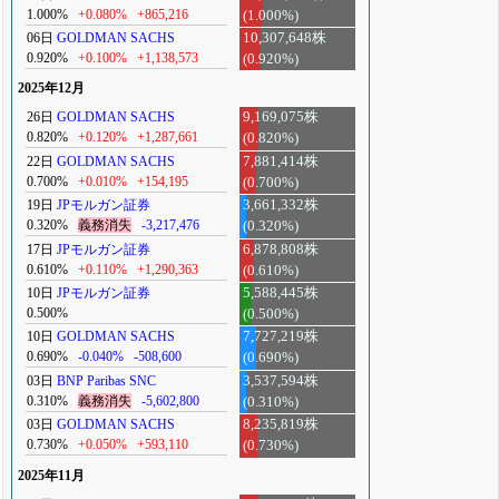
1.000%
+0.080%
+865,216
(1.000%)
06日
GOLDMAN SACHS
10,307,648株
0.920%
+0.100%
+1,138,573
(0.920%)
2025年12月
26日
GOLDMAN SACHS
9,169,075株
0.820%
+0.120%
+1,287,661
(0.820%)
22日
GOLDMAN SACHS
7,881,414株
0.700%
+0.010%
+154,195
(0.700%)
19日
JPモルガン証券
3,661,332株
0.320%
義務消失
-3,217,476
(0.320%)
17日
JPモルガン証券
6,878,808株
0.610%
+0.110%
+1,290,363
(0.610%)
10日
JPモルガン証券
5,588,445株
0.500%
(0.500%)
10日
GOLDMAN SACHS
7,727,219株
0.690%
-0.040%
-508,600
(0.690%)
03日
BNP Paribas SNC
3,537,594株
0.310%
義務消失
-5,602,800
(0.310%)
03日
GOLDMAN SACHS
8,235,819株
0.730%
+0.050%
+593,110
(0.730%)
2025年11月