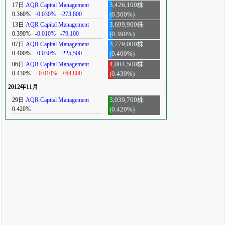
17日
AQR Capital Management
3,426,100株
0.360%
-0.030%
-273,800
(0.360%)
13日
AQR Capital Management
3,699,900株
0.390%
-0.010%
-79,100
(0.390%)
07日
AQR Capital Management
3,779,000株
0.400%
-0.030%
-225,500
(0.400%)
06日
AQR Capital Management
4,004,500株
0.430%
+0.010%
+64,800
(0.430%)
2012年11月
29日
AQR Capital Management
3,939,700株
0.420%
(0.420%)