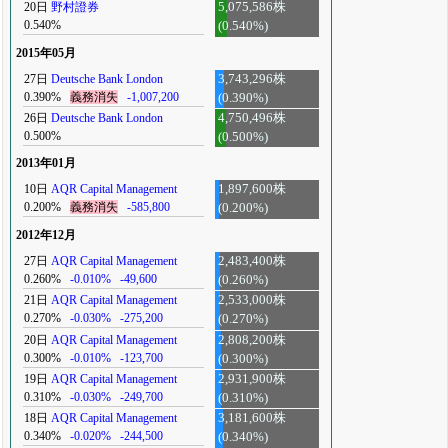
20日
野村證券
5,075,586株
0.540%
(0.540%)
2015年05月
27日
Deutsche Bank London
3,743,296株
0.390%
義務消失
-1,007,200
(0.390%)
26日
Deutsche Bank London
4,750,496株
0.500%
(0.500%)
2013年01月
10日
AQR Capital Management
1,897,600株
0.200%
義務消失
-585,800
(0.200%)
2012年12月
27日
AQR Capital Management
2,483,400株
0.260%
-0.010%
-49,600
(0.260%)
21日
AQR Capital Management
2,533,000株
0.270%
-0.030%
-275,200
(0.270%)
20日
AQR Capital Management
2,808,200株
0.300%
-0.010%
-123,700
(0.300%)
19日
AQR Capital Management
2,931,900株
0.310%
-0.030%
-249,700
(0.310%)
18日
AQR Capital Management
3,181,600株
0.340%
-0.020%
-244,500
(0.340%)