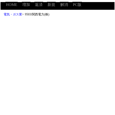
HOME
増加
返済
新規
解消
PC版
電気・ガス業
>
9503/関西電力(株)