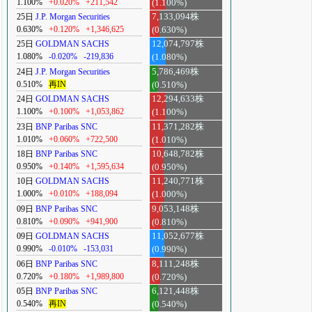
1.100%
+0.020%
+211,542
(1.100%)
25日
J.P. Morgan Securities
7,133,094株
0.630%
+0.120%
+1,346,625
(0.630%)
25日
GOLDMAN SACHS
12,074,797株
1.080%
-0.020%
-219,836
(1.080%)
24日
J.P. Morgan Securities
5,786,469株
0.510%
再IN
(0.510%)
24日
GOLDMAN SACHS
12,294,633株
1.100%
+0.100%
+1,053,862
(1.100%)
23日
BNP Paribas SNC
11,371,282株
1.010%
+0.060%
+722,500
(1.010%)
18日
BNP Paribas SNC
10,648,782株
0.950%
+0.140%
+1,595,634
(0.950%)
10日
GOLDMAN SACHS
11,240,771株
1.000%
+0.010%
+188,094
(1.000%)
09日
BNP Paribas SNC
9,053,148株
0.810%
+0.090%
+941,900
(0.810%)
09日
GOLDMAN SACHS
11,052,677株
0.990%
-0.010%
-153,031
(0.990%)
06日
BNP Paribas SNC
8,111,248株
0.720%
+0.180%
+1,989,800
(0.720%)
05日
BNP Paribas SNC
6,121,448株
0.540%
再IN
(0.540%)