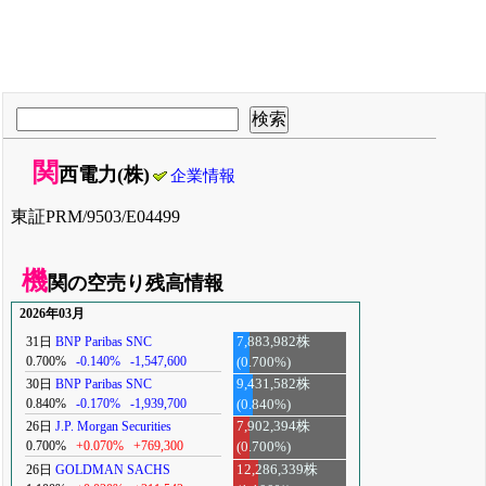
関
西電力(株)
企業情報
東証PRM/9503/E04499
機
関の空売り残高情報
2026年03月
31日
BNP Paribas SNC
7,883,982株
0.700%
-0.140%
-1,547,600
(0.700%)
30日
BNP Paribas SNC
9,431,582株
0.840%
-0.170%
-1,939,700
(0.840%)
26日
J.P. Morgan Securities
7,902,394株
0.700%
+0.070%
+769,300
(0.700%)
26日
GOLDMAN SACHS
12,286,339株