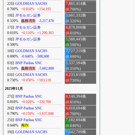
22日
GOLDMAN SACHS
7,881,414株
0.700%
+0.010%
+154,195
(0.700%)
19日
JPモルガン証券
3,661,332株
0.320%
義務消失
-3,217,476
(0.320%)
17日
JPモルガン証券
6,878,808株
0.610%
+0.110%
+1,290,363
(0.610%)
10日
JPモルガン証券
5,588,445株
0.500%
(0.500%)
10日
GOLDMAN SACHS
7,727,219株
0.690%
-0.040%
-508,600
(0.690%)
03日
BNP Paribas SNC
3,537,594株
0.310%
義務消失
-5,602,800
(0.310%)
03日
GOLDMAN SACHS
8,235,819株
0.730%
+0.050%
+593,110
(0.730%)
2025年11月
27日
BNP Paribas SNC
9,140,394株
0.810%
+0.020%
+320,700
(0.810%)
26日
BNP Paribas SNC
8,819,694株
0.790%
+0.150%
+1,637,000
(0.790%)
25日
BNP Paribas SNC
7,182,694株
0.640%
再IN
(0.640%)
19日
GOLDMAN SACHS
7,642,709株