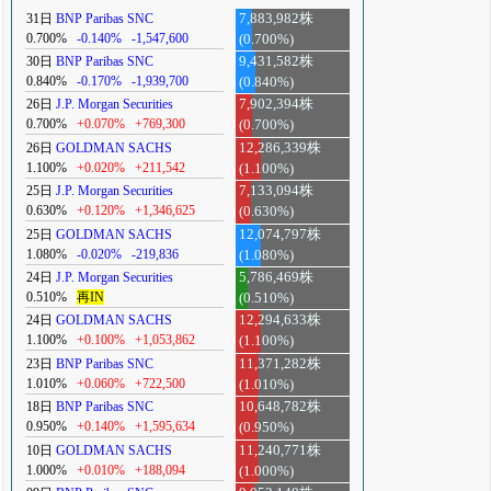
31日
BNP Paribas SNC
7,883,982株
0.700%
-0.140%
-1,547,600
(0.700%)
30日
BNP Paribas SNC
9,431,582株
0.840%
-0.170%
-1,939,700
(0.840%)
26日
J.P. Morgan Securities
7,902,394株
0.700%
+0.070%
+769,300
(0.700%)
26日
GOLDMAN SACHS
12,286,339株
1.100%
+0.020%
+211,542
(1.100%)
25日
J.P. Morgan Securities
7,133,094株
0.630%
+0.120%
+1,346,625
(0.630%)
25日
GOLDMAN SACHS
12,074,797株
1.080%
-0.020%
-219,836
(1.080%)
24日
J.P. Morgan Securities
5,786,469株
0.510%
再IN
(0.510%)
24日
GOLDMAN SACHS
12,294,633株
1.100%
+0.100%
+1,053,862
(1.100%)
23日
BNP Paribas SNC
11,371,282株
1.010%
+0.060%
+722,500
(1.010%)
18日
BNP Paribas SNC
10,648,782株
0.950%
+0.140%
+1,595,634
(0.950%)
10日
GOLDMAN SACHS
11,240,771株
1.000%
+0.010%
+188,094
(1.000%)