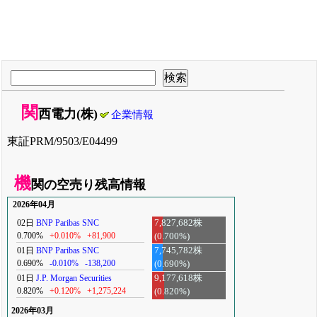
関
西電力(株)
企業情報
東証PRM/9503/E04499
機
関の空売り残高情報
2026年04月
02日
BNP Paribas SNC
7,827,682株
0.700%
+0.010%
+81,900
(0.700%)
01日
BNP Paribas SNC
7,745,782株
0.690%
-0.010%
-138,200
(0.690%)
01日
J.P. Morgan Securities
9,177,618株
0.820%
+0.120%
+1,275,224
(0.820%)
2026年03月