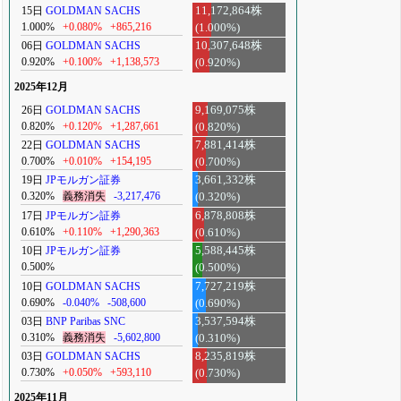
15日
GOLDMAN SACHS
11,172,864株
1.000%
+0.080%
+865,216
(1.000%)
06日
GOLDMAN SACHS
10,307,648株
0.920%
+0.100%
+1,138,573
(0.920%)
2025年12月
26日
GOLDMAN SACHS
9,169,075株
0.820%
+0.120%
+1,287,661
(0.820%)
22日
GOLDMAN SACHS
7,881,414株
0.700%
+0.010%
+154,195
(0.700%)
19日
JPモルガン証券
3,661,332株
0.320%
義務消失
-3,217,476
(0.320%)
17日
JPモルガン証券
6,878,808株
0.610%
+0.110%
+1,290,363
(0.610%)
10日
JPモルガン証券
5,588,445株
0.500%
(0.500%)
10日
GOLDMAN SACHS
7,727,219株
0.690%
-0.040%
-508,600
(0.690%)
03日
BNP Paribas SNC
3,537,594株
0.310%
義務消失
-5,602,800
(0.310%)
03日
GOLDMAN SACHS
8,235,819株
0.730%
+0.050%
+593,110
(0.730%)
2025年11月