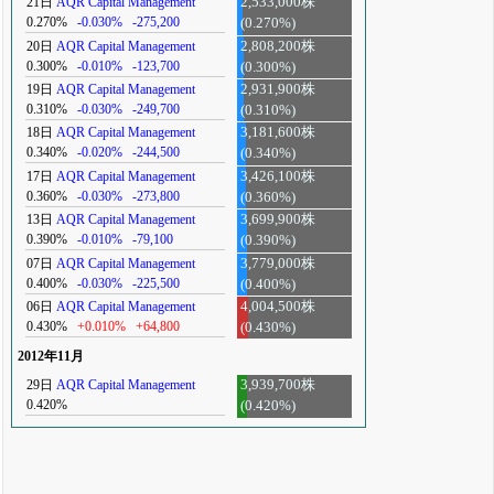
21日
AQR Capital Management
2,533,000株
0.270%
-0.030%
-275,200
(0.270%)
20日
AQR Capital Management
2,808,200株
0.300%
-0.010%
-123,700
(0.300%)
19日
AQR Capital Management
2,931,900株
0.310%
-0.030%
-249,700
(0.310%)
18日
AQR Capital Management
3,181,600株
0.340%
-0.020%
-244,500
(0.340%)
17日
AQR Capital Management
3,426,100株
0.360%
-0.030%
-273,800
(0.360%)
13日
AQR Capital Management
3,699,900株
0.390%
-0.010%
-79,100
(0.390%)
07日
AQR Capital Management
3,779,000株
0.400%
-0.030%
-225,500
(0.400%)
06日
AQR Capital Management
4,004,500株
0.430%
+0.010%
+64,800
(0.430%)
2012年11月
29日
AQR Capital Management
3,939,700株
0.420%
(0.420%)