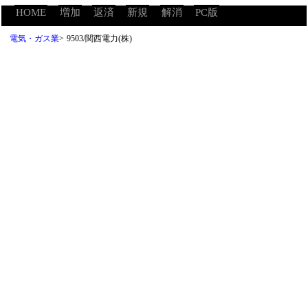
HOME
増加
返済
新規
解消
PC版
電気・ガス業
>
9503/関西電力(株)