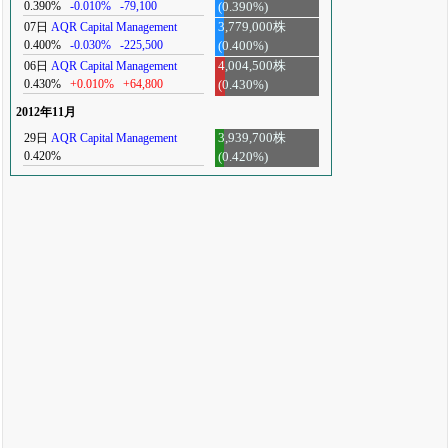
0.390%
-0.010%
-79,100
(0.390%)
07日
AQR Capital Management
3,779,000株
0.400%
-0.030%
-225,500
(0.400%)
06日
AQR Capital Management
4,004,500株
0.430%
+0.010%
+64,800
(0.430%)
2012年11月
29日
AQR Capital Management
3,939,700株
0.420%
(0.420%)