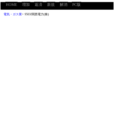
HOME
増加
返済
新規
解消
PC版
電気・ガス業
>
9503/関西電力(株)