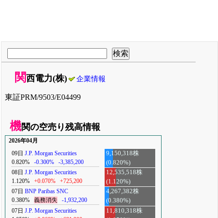
関
西電力(株)
企業情報
東証PRM/9503/E04499
機
関の空売り残高情報
2026年04月
09日
J.P. Morgan Securities
9,150,318株
0.820%
-0.300%
-3,385,200
(0.820%)
08日
J.P. Morgan Securities
12,535,518株
1.120%
+0.070%
+725,200
(1.120%)
07日
BNP Paribas SNC
4,267,382株
0.380%
義務消失
-1,932,200
(0.380%)
07日
J.P. Morgan Securities
11,810,318株