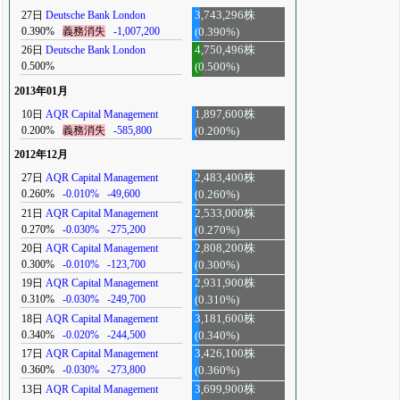
27日
Deutsche Bank London
3,743,296株
0.390%
義務消失
-1,007,200
(0.390%)
26日
Deutsche Bank London
4,750,496株
0.500%
(0.500%)
2013年01月
10日
AQR Capital Management
1,897,600株
0.200%
義務消失
-585,800
(0.200%)
2012年12月
27日
AQR Capital Management
2,483,400株
0.260%
-0.010%
-49,600
(0.260%)
21日
AQR Capital Management
2,533,000株
0.270%
-0.030%
-275,200
(0.270%)
20日
AQR Capital Management
2,808,200株
0.300%
-0.010%
-123,700
(0.300%)
19日
AQR Capital Management
2,931,900株
0.310%
-0.030%
-249,700
(0.310%)
18日
AQR Capital Management
3,181,600株
0.340%
-0.020%
-244,500
(0.340%)
17日
AQR Capital Management
3,426,100株
0.360%
-0.030%
-273,800
(0.360%)
13日
AQR Capital Management
3,699,900株