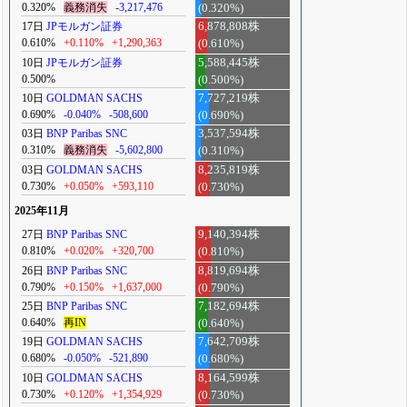
0.320%
義務消失
-3,217,476
(0.320%)
17日
JPモルガン証券
6,878,808株
0.610%
+0.110%
+1,290,363
(0.610%)
10日
JPモルガン証券
5,588,445株
0.500%
(0.500%)
10日
GOLDMAN SACHS
7,727,219株
0.690%
-0.040%
-508,600
(0.690%)
03日
BNP Paribas SNC
3,537,594株
0.310%
義務消失
-5,602,800
(0.310%)
03日
GOLDMAN SACHS
8,235,819株
0.730%
+0.050%
+593,110
(0.730%)
2025年11月
27日
BNP Paribas SNC
9,140,394株
0.810%
+0.020%
+320,700
(0.810%)
26日
BNP Paribas SNC
8,819,694株
0.790%
+0.150%
+1,637,000
(0.790%)
25日
BNP Paribas SNC
7,182,694株
0.640%
再IN
(0.640%)
19日
GOLDMAN SACHS
7,642,709株
0.680%
-0.050%
-521,890
(0.680%)
10日
GOLDMAN SACHS
8,164,599株
0.730%
+0.120%
+1,354,929
(0.730%)