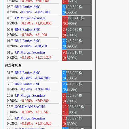
1.050%
+0.060%
+681,900
(1.050%)
06日
BNP Paribas SNC
6,199,582株
0.550%
-0.150%
-1,628,100
(0.550%)
03日
J.P. Morgan Securities
11,128,418株
0.990%
+0.170%
+1,950,800
(0.990%)
02日
BNP Paribas SNC
7,827,682株
0.700%
+0.010%
+81,900
(0.700%)
01日
BNP Paribas SNC
7,745,782株
0.690%
-0.010%
-138,200
(0.690%)
01日
J.P. Morgan Securities
9,177,618株
0.820%
+0.120%
+1,275,224
(0.820%)
2026年03月
31日
BNP Paribas SNC
7,883,982株
0.700%
-0.140%
-1,547,600
(0.700%)
30日
BNP Paribas SNC
9,431,582株
0.840%
-0.170%
-1,939,700
(0.840%)
26日
J.P. Morgan Securities
7,902,394株
0.700%
+0.070%
+769,300
(0.700%)
26日
GOLDMAN SACHS
12,286,339株
1.100%
+0.020%
+211,542
(1.100%)
25日
J.P. Morgan Securities
7,133,094株
0.630%
+0.120%
+1,346,625
(0.630%)