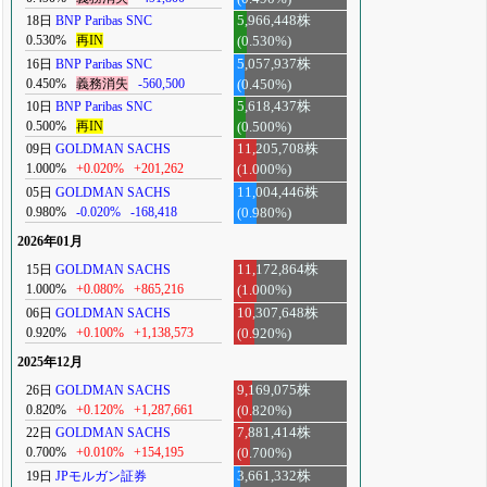
18日
BNP Paribas SNC
5,966,448株
0.530%
再IN
(0.530%)
16日
BNP Paribas SNC
5,057,937株
0.450%
義務消失
-560,500
(0.450%)
10日
BNP Paribas SNC
5,618,437株
0.500%
再IN
(0.500%)
09日
GOLDMAN SACHS
11,205,708株
1.000%
+0.020%
+201,262
(1.000%)
05日
GOLDMAN SACHS
11,004,446株
0.980%
-0.020%
-168,418
(0.980%)
2026年01月
15日
GOLDMAN SACHS
11,172,864株
1.000%
+0.080%
+865,216
(1.000%)
06日
GOLDMAN SACHS
10,307,648株
0.920%
+0.100%
+1,138,573
(0.920%)
2025年12月
26日
GOLDMAN SACHS
9,169,075株
0.820%
+0.120%
+1,287,661
(0.820%)
22日
GOLDMAN SACHS
7,881,414株
0.700%
+0.010%
+154,195
(0.700%)
19日
JPモルガン証券
3,661,332株