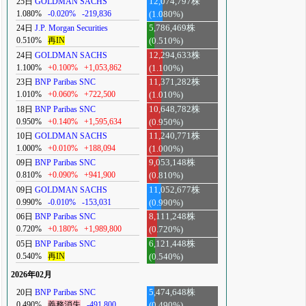
25日
GOLDMAN SACHS
12,074,797株
1.080%
-0.020%
-219,836
(1.080%)
24日
J.P. Morgan Securities
5,786,469株
0.510%
再IN
(0.510%)
24日
GOLDMAN SACHS
12,294,633株
1.100%
+0.100%
+1,053,862
(1.100%)
23日
BNP Paribas SNC
11,371,282株
1.010%
+0.060%
+722,500
(1.010%)
18日
BNP Paribas SNC
10,648,782株
0.950%
+0.140%
+1,595,634
(0.950%)
10日
GOLDMAN SACHS
11,240,771株
1.000%
+0.010%
+188,094
(1.000%)
09日
BNP Paribas SNC
9,053,148株
0.810%
+0.090%
+941,900
(0.810%)
09日
GOLDMAN SACHS
11,052,677株
0.990%
-0.010%
-153,031
(0.990%)
06日
BNP Paribas SNC
8,111,248株
0.720%
+0.180%
+1,989,800
(0.720%)
05日
BNP Paribas SNC
6,121,448株
0.540%
再IN
(0.540%)
2026年02月
20日
BNP Paribas SNC
5,474,648株
0.490%
義務消失
-491,800
(0.490%)