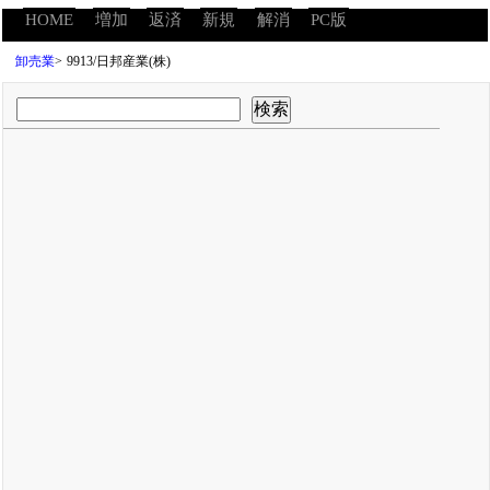
HOME
増加
返済
新規
解消
PC版
卸売業
>
9913/日邦産業(株)