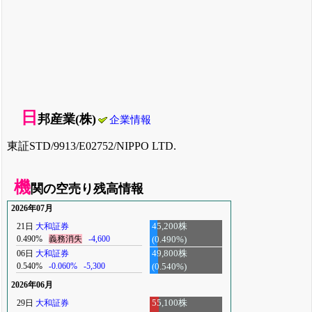
日
邦産業(株)
企業情報
東証STD/9913/E02752/NIPPO LTD.
機
関の空売り残高情報
2026年07月
21日
大和証券
45,200株
0.490%
義務消失
-4,600
(0.490%)
06日
大和証券
49,800株
0.540%
-0.060%
-5,300
(0.540%)
2026年06月
29日
大和証券
55,100株