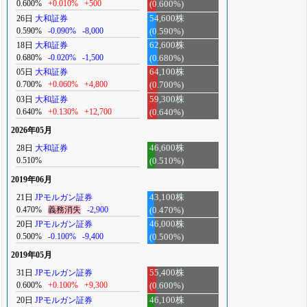
0.600%
+0.010%
+500
(0.600%)
26日
大和証券
54,600株
0.590%
-0.090%
-8,000
(0.590%)
18日
大和証券
62,600株
0.680%
-0.020%
-1,500
(0.680%)
05日
大和証券
64,100株
0.700%
+0.060%
+4,800
(0.700%)
03日
大和証券
59,300株
0.640%
+0.130%
+12,700
(0.640%)
2026年05月
28日
大和証券
46,600株
0.510%
(0.510%)
2019年06月
21日
JPモルガン証券
43,100株
0.470%
義務消失
-2,900
(0.470%)
20日
JPモルガン証券
46,000株
0.500%
-0.100%
-9,400
(0.500%)
2019年05月
31日
JPモルガン証券
55,400株
0.600%
+0.100%
+9,300
(0.600%)
20日
JPモルガン証券
46,100株