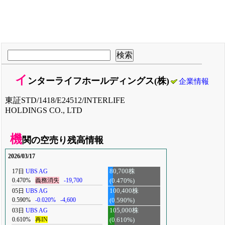
イ
ンターライフホールディングス(株)
企業情報
東証STD/1418/E24512/INTERLIFE
HOLDINGS CO., LTD
機
関の空売り残高情報
2026/03/17
17日
UBS AG
80,700株
0.470%
義務消失
-19,700
(0.470%)
05日
UBS AG
100,400株
0.590%
-0.020%
-4,600
(0.590%)
03日
UBS AG
105,000株
0.610%
再IN
(0.610%)