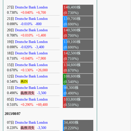
27日
Deutsche Bank London
146,400株
0.730%
+0.040%
+6,700
(0.730%)
21日
Deutsche Bank London
139,700株
0.690%
-0.010%
-800
(0.690%)
20日
Deutsche Bank London
140,500株
0.700%
+0.010%
+1,400
(0.700%)
19日
Deutsche Bank London
139,100株
0.690%
-0.020%
-3,400
(0.690%)
18日
Deutsche Bank London
142,500株
0.710%
+0.040%
+7,900
(0.710%)
15日
Deutsche Bank London
134,600株
0.670%
+0.130%
+26,000
(0.670%)
12日
Deutsche Bank London
108,600株
0.540%
再IN
(0.540%)
11日
Deutsche Bank London
98,300株
0.490%
義務消失
-5,500
(0.490%)
05日
Deutsche Bank London
103,800株
0.510%
+0.290%
+69,400
(0.510%)
2013/08/07
07日
Deutsche Bank London
34,400株
0.220%
義務消失
-3,500
(0.220%)