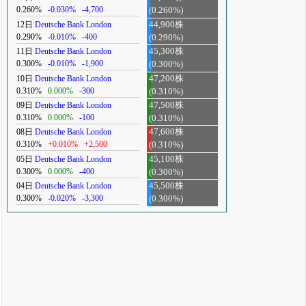
0.260%
-0.030%
-4,700
(0.260%)
12日
Deutsche Bank London
44,900株
0.290%
-0.010%
-400
(0.290%)
11日
Deutsche Bank London
45,300株
0.300%
-0.010%
-1,900
(0.300%)
10日
Deutsche Bank London
47,200株
0.310%
0.000%
-300
(0.310%)
09日
Deutsche Bank London
47,500株
0.310%
0.000%
-100
(0.310%)
08日
Deutsche Bank London
47,600株
0.310%
+0.010%
+2,500
(0.310%)
05日
Deutsche Bank London
45,100株
0.300%
0.000%
-400
(0.300%)
04日
Deutsche Bank London
45,500株
0.300%
-0.020%
-3,300
(0.300%)