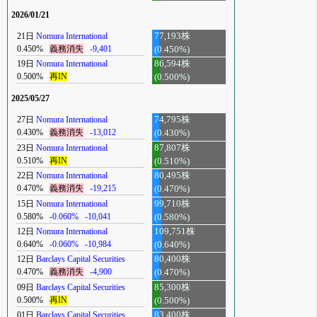
2026/01/21
21日
Nomura International
77,193株
0.450%
義務消失
-9,401
(0.450%)
19日
Nomura International
86,594株
0.500%
再IN
(0.500%)
2025/05/27
27日
Nomura International
74,795株
0.430%
義務消失
-13,012
(0.430%)
23日
Nomura International
87,807株
0.510%
再IN
(0.510%)
22日
Nomura International
80,495株
0.470%
義務消失
-19,215
(0.470%)
15日
Nomura International
99,710株
0.580%
-0.060%
-10,041
(0.580%)
12日
Nomura International
109,751株
0.640%
-0.060%
-10,984
(0.640%)
12日
Barclays Capital Securities
80,400株
0.470%
義務消失
-4,900
(0.470%)
09日
Barclays Capital Securities
85,300株
0.500%
再IN
(0.500%)
01日
Barclays Capital Securities
83,400株