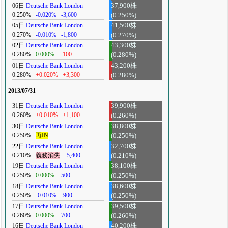
06日
Deutsche Bank London
37,900株
0.250%
-0.020%
-3,600
(0.250%)
05日
Deutsche Bank London
41,500株
0.270%
-0.010%
-1,800
(0.270%)
02日
Deutsche Bank London
43,300株
0.280%
0.000%
+100
(0.280%)
01日
Deutsche Bank London
43,200株
0.280%
+0.020%
+3,300
(0.280%)
2013/07/31
31日
Deutsche Bank London
39,900株
0.260%
+0.010%
+1,100
(0.260%)
30日
Deutsche Bank London
38,800株
0.250%
再IN
(0.250%)
22日
Deutsche Bank London
32,700株
0.210%
義務消失
-5,400
(0.210%)
19日
Deutsche Bank London
38,100株
0.250%
0.000%
-500
(0.250%)
18日
Deutsche Bank London
38,600株
0.250%
-0.010%
-900
(0.250%)
17日
Deutsche Bank London
39,500株
0.260%
0.000%
-700
(0.260%)
16日
Deutsche Bank London
40,200株