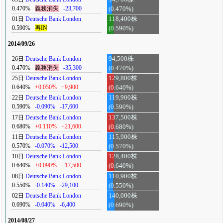
0.470%
義務消失
-23,700
(0.470%)
01日
Deutsche Bank London
118,400株
0.590%
再IN
(0.590%)
2014/09/26
26日
Deutsche Bank London
94,500株
0.470%
義務消失
-35,300
(0.470%)
25日
Deutsche Bank London
129,800株
0.640%
+0.050%
+9,900
(0.640%)
22日
Deutsche Bank London
119,900株
0.590%
-0.090%
-17,600
(0.590%)
17日
Deutsche Bank London
137,500株
0.680%
+0.110%
+21,600
(0.680%)
11日
Deutsche Bank London
115,900株
0.570%
-0.070%
-12,500
(0.570%)
10日
Deutsche Bank London
128,400株
0.640%
+0.090%
+17,500
(0.640%)
08日
Deutsche Bank London
110,900株
0.550%
-0.140%
-29,100
(0.550%)
02日
Deutsche Bank London
140,000株
0.690%
-0.040%
-6,400
(0.690%)
2014/08/27