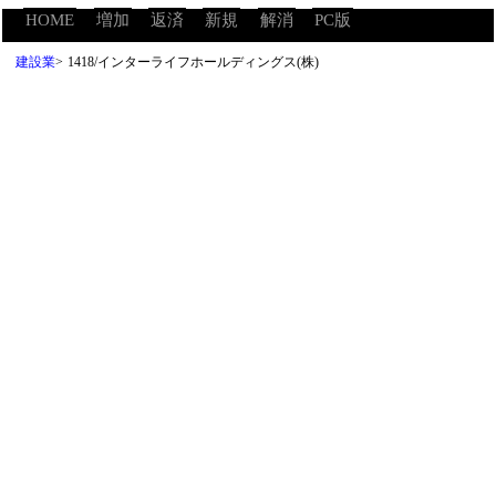
HOME
増加
返済
新規
解消
PC版
建設業
>
1418/インターライフホールディングス(株)