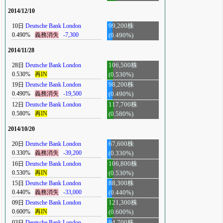
2014/12/10
10日
Deutsche Bank London
99,200株
0.490%
義務消失
-7,300
(0.490%)
2014/11/28
28日
Deutsche Bank London
106,500株
0.530%
再IN
(0.530%)
19日
Deutsche Bank London
98,200株
0.490%
義務消失
-19,500
(0.490%)
12日
Deutsche Bank London
117,700株
0.580%
再IN
(0.580%)
2014/10/20
20日
Deutsche Bank London
67,600株
0.330%
義務消失
-39,200
(0.330%)
16日
Deutsche Bank London
106,800株
0.530%
再IN
(0.530%)
15日
Deutsche Bank London
88,300株
0.440%
義務消失
-33,000
(0.440%)
09日
Deutsche Bank London
121,300株
0.600%
再IN
(0.600%)
03日
Deutsche Bank London
94,700株