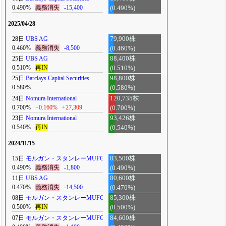
0.490%
義務消失
-15,400
(0.490%)
2025/04/28
28日
UBS AG
79,900株
0.460%
義務消失
-8,500
(0.460%)
25日
UBS AG
88,400株
0.510%
再IN
(0.510%)
25日
Barclays Capital Securities
98,800株
0.580%
(0.580%)
24日
Nomura International
120,735株
0.700%
+0.160%
+27,309
(0.700%)
23日
Nomura International
93,426株
0.540%
再IN
(0.540%)
2024/11/15
15日
モルガン・スタンレーMUFG
83,500株
0.490%
義務消失
-1,800
(0.490%)
11日
UBS AG
80,600株
0.470%
義務消失
-14,500
(0.470%)
08日
モルガン・スタンレーMUFG
85,300株
0.500%
再IN
(0.500%)
07日
モルガン・スタンレーMUFG
84,600株