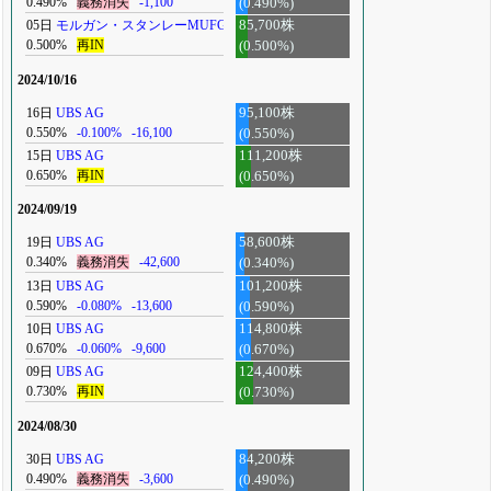
0.490%
義務消失
-1,100
(0.490%)
05日
モルガン・スタンレーMUFG
85,700株
0.500%
再IN
(0.500%)
2024/10/16
16日
UBS AG
95,100株
0.550%
-0.100%
-16,100
(0.550%)
15日
UBS AG
111,200株
0.650%
再IN
(0.650%)
2024/09/19
19日
UBS AG
58,600株
0.340%
義務消失
-42,600
(0.340%)
13日
UBS AG
101,200株
0.590%
-0.080%
-13,600
(0.590%)
10日
UBS AG
114,800株
0.670%
-0.060%
-9,600
(0.670%)
09日
UBS AG
124,400株
0.730%
再IN
(0.730%)
2024/08/30
30日
UBS AG
84,200株
0.490%
義務消失
-3,600
(0.490%)