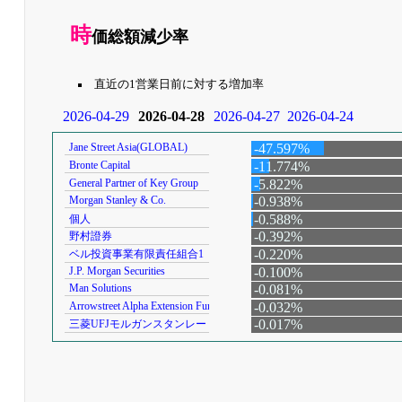
時
価総額減少率
直近の1営業日前に対する増加率
2026-04-29
2026-04-28
2026-04-27
2026-04-24
Jane Street Asia(GLOBAL)
-47.597%
Bronte Capital
-11.774%
General Partner of Key Group
-5.822%
Morgan Stanley & Co.
-0.938%
-0.588%
個人
-0.392%
野村證券
-0.220%
ベル投資事業有限責任組合1
J.P. Morgan Securities
-0.100%
Man Solutions
-0.081%
Arrowstreet Alpha Extension Fund
-0.032%
-0.017%
三菱UFJモルガンスタンレー