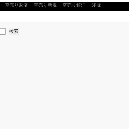
空売り返済
空売り新規
空売り解消
SP版