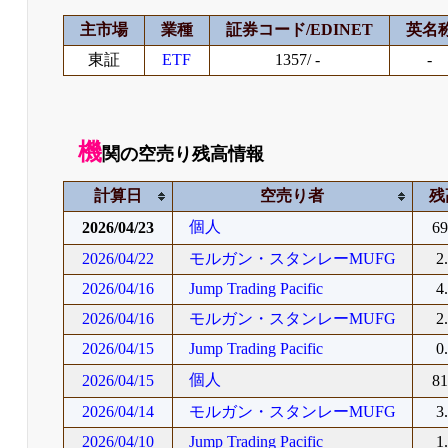
主市場
業種
証券コード/EDINET
英名
東証
ETF
1357/ -
-
機
関の空売り残高情報
計算日
空売り者
残
個人
2026/04/23
6
2026/04/22
モルガン・スタンレーMUFG
2
2026/04/16
Jump Trading Pacific
4
2026/04/16
モルガン・スタンレーMUFG
2
2026/04/15
Jump Trading Pacific
0
個人
2026/04/15
8
2026/04/14
モルガン・スタンレーMUFG
3
2026/04/10
Jump Trading Pacific
1