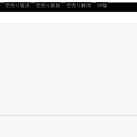
空売り返済
空売り新規
空売り解消
SP版