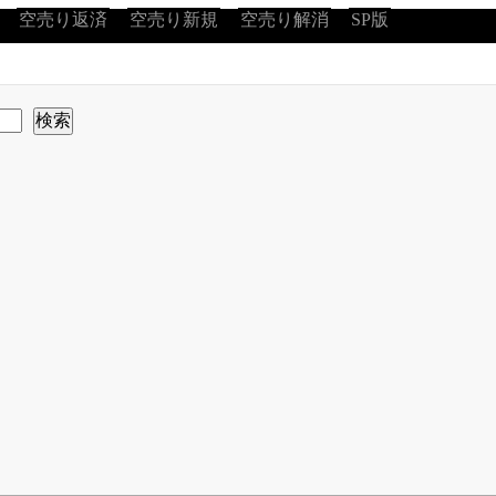
空売り返済
空売り新規
空売り解消
SP版