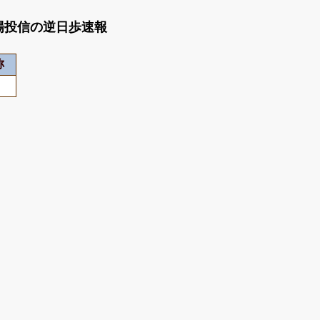
動型上場投信の逆日歩速報
称