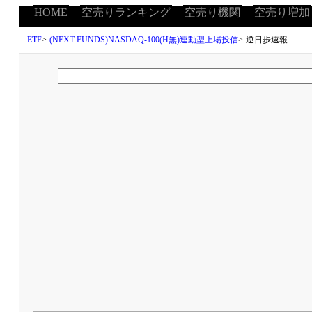
HOME
空売りランキング
空売り機関
空売り増加
ETF
>
(NEXT FUNDS)NASDAQ-100(H無)連動型上場投信
>
逆日歩速報