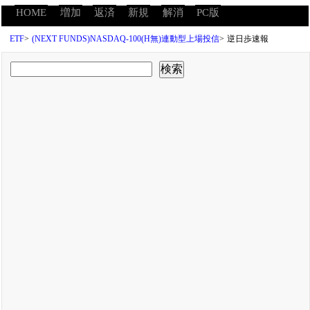
HOME
増加
返済
新規
解消
PC版
ETF
>
(NEXT FUNDS)NASDAQ-100(H無)連動型上場投信
>
逆日歩速報