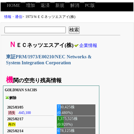
HOME
増加
返済
新規
解消
PC版
情報・通信
>
1973/ＮＥＣネッツエスアイ(株)
Ｎ
ＥＣネッツエスアイ(株)
企業情報
東証PRM/1973/E00210/NEC Networks &
System Integration Corporation
機
関の空売り残高情報
GOLDMAN SACHS
解除
730,425株
2025/03/05
(0.480%)
消失
-645,100
1,375,525株
2025/02/17
再IN
(0.920%)
678,125株
2025/02/14