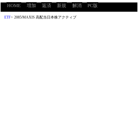
HOME
増加
返済
新規
解消
PC版
ETF
>
2085/MAXIS 高配当日本株アクティブ