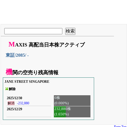
M
AXIS 高配当日本株アクティブ
東証/2085/ -
機
関の空売り残高情報
JANE STREET SINGAPORE
解除
0株
2025/12/30
(0.000%)
解消
-232,880
232,880株
2025/12/29
(1.650%)
Page Top