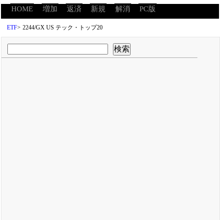
HOME
増加
返済
新規
解消
PC版
ETF
>
2244/GX US テック・トップ20