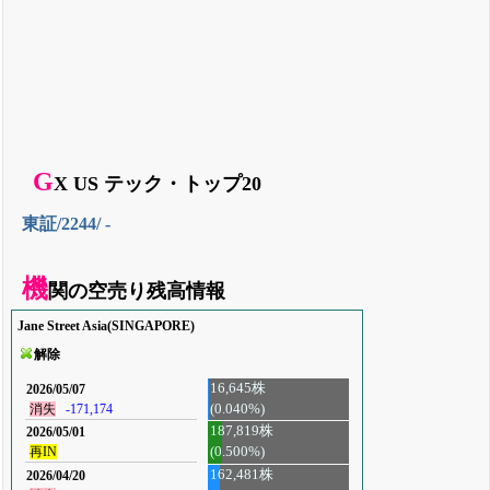
G
X US テック・トップ20
東証/2244/ -
機
関の空売り残高情報
Jane Street Asia(SINGAPORE)
解除
16,645株
2026/05/07
(0.040%)
消失
-171,174
187,819株
2026/05/01
再IN
(0.500%)
162,481株
2026/04/20