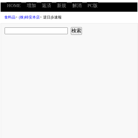
HOME
増加
返済
新規
解消
PC版
食料品
>
(株)柿安本店
>
逆日歩速報