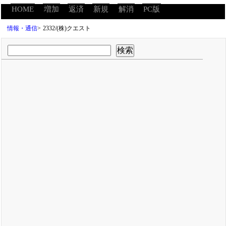
HOME
増加
返済
新規
解消
PC版
情報・通信
>
2332/(株)クエスト