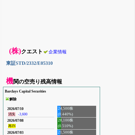
(株)
クエスト
企業情報
東証STD/2332/E05310
機
関の空売り残高情報
Barclays Capital Securities
解除
24,500株
2026/07/10
(0.440%)
消失
-3,600
28,100株
2026/07/08
再IN
(0.510%)
21,500株
2026/07/03