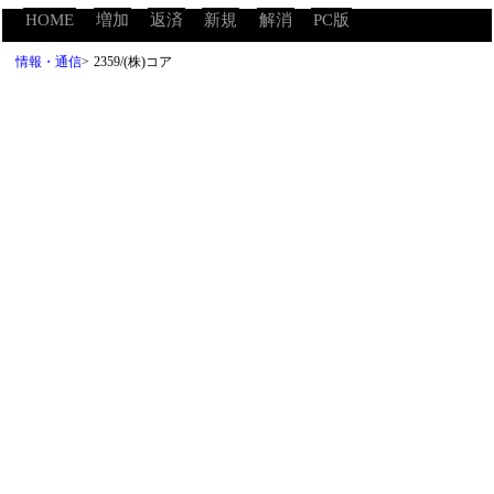
HOME
増加
返済
新規
解消
PC版
情報・通信
>
2359/(株)コア