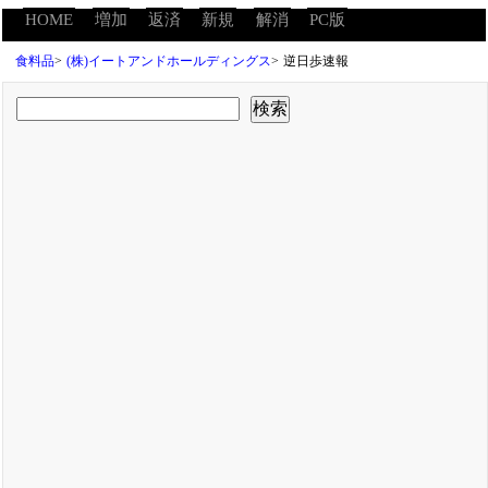
HOME
増加
返済
新規
解消
PC版
食料品
>
(株)イートアンドホールディングス
>
逆日歩速報