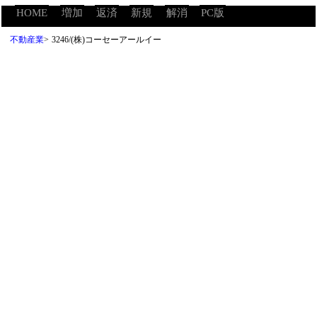
HOME
増加
返済
新規
解消
PC版
不動産業
>
3246/(株)コーセーアールイー