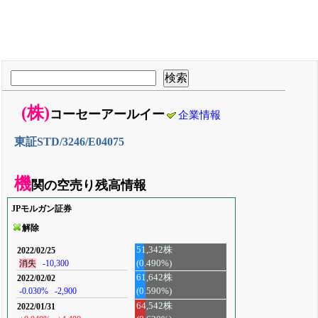
(株)
コーセーアールイー
企業情報
東証STD/3246/E04075
機
関の空売り残高情報
JPモルガン証券
解除
51,342株
2022/02/25
(0.490%)
消失
-10,300
61,642株
2022/02/02
-0.030%
-2,900
(0.590%)
64,542株
2022/01/31