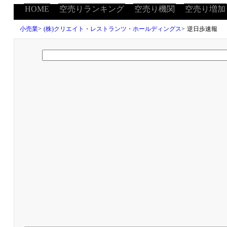
HOME
空売りランキング
空売り機関
空売り増加
小売業
>
(株)クリエイト・レストランツ・ホールディングス
>
逆日歩速報