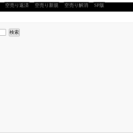
空売り返済
空売り新規
空売り解消
SP版