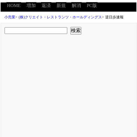
HOME
増加
返済
新規
解消
PC版
小売業
>
(株)クリエイト・レストランツ・ホールディングス
>
逆日歩速報