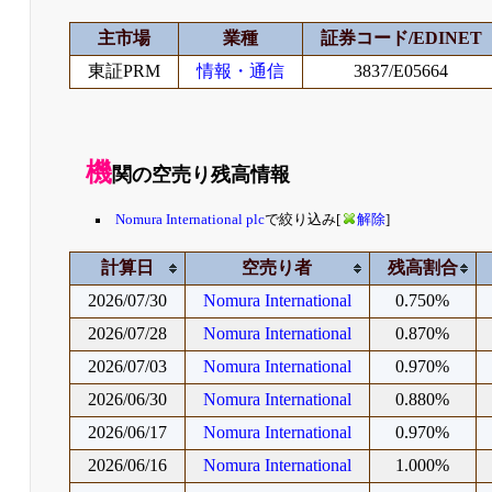
主市場
業種
証券コード/EDINET
東証PRM
情報・通信
3837/E05664
機
関の空売り残高情報
Nomura International plc
で絞り込み[
解除
]
計算日
空売り者
残高割合
2026/07/30
Nomura International
0.750%
2026/07/28
Nomura International
0.870%
2026/07/03
Nomura International
0.970%
2026/06/30
Nomura International
0.880%
2026/06/17
Nomura International
0.970%
2026/06/16
Nomura International
1.000%