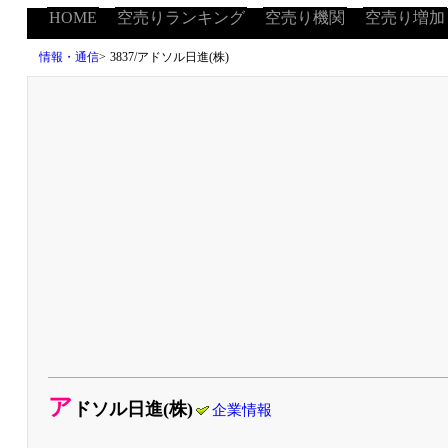
HOME
空売りランキング
空売り機関
空売り増加
情報・通信
>
3837/アドソル日進(株)
ア
ドソル日進(株)
企業情報