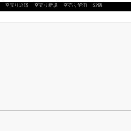
空売り返済
空売り新規
空売り解消
SP版