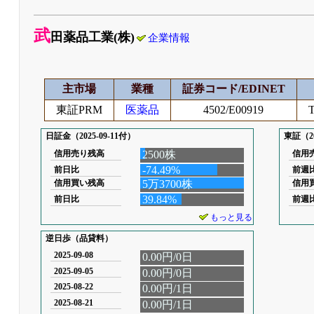
武
田薬品工業(株)
企業情報
主市場
業種
証券コード/EDINET
東証PRM
医薬品
4502/E00919
T
日証金（2025-09-11付）
東証（20
信用売り残高
2500株
信用
-74.49%
前日比
前週
信用買い残高
5万3700株
信用
39.84%
前日比
前週
もっと見る
逆日歩（品貸料）
2025-09-08
0.00円/0日
2025-09-05
0.00円/0日
2025-08-22
0.00円/1日
2025-08-21
0.00円/1日