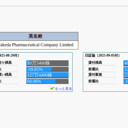
英名称
akeda Pharmaceutical Company Limited
25-08-29付）
日証協（2025-09-05付）
売り残高
10万5400株
貸付残高
4
-59.85%
1
比
前週比
買い残高
127万4400株
貸付新規
2
69.06%
-
比
前週比
もっと見る