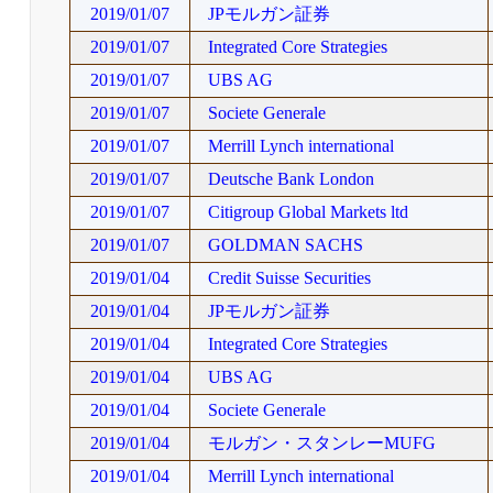
2019/01/07
JPモルガン証券
2019/01/07
Integrated Core Strategies
2019/01/07
UBS AG
2019/01/07
Societe Generale
2019/01/07
Merrill Lynch international
2019/01/07
Deutsche Bank London
2019/01/07
Citigroup Global Markets ltd
2019/01/07
GOLDMAN SACHS
2019/01/04
Credit Suisse Securities
2019/01/04
JPモルガン証券
2019/01/04
Integrated Core Strategies
2019/01/04
UBS AG
2019/01/04
Societe Generale
2019/01/04
モルガン・スタンレーMUFG
2019/01/04
Merrill Lynch international