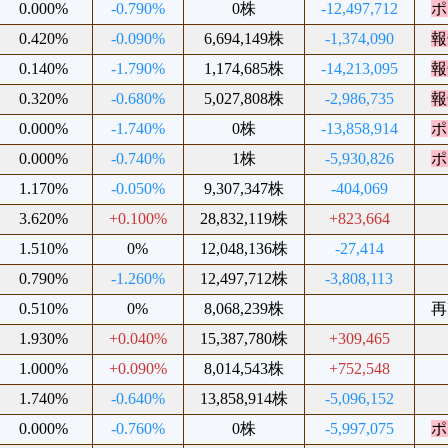
0.000%
-0.790%
0株
-12,497,712
ポ
0.420%
-0.090%
6,694,149株
-1,374,090
報
0.140%
-1.790%
1,174,685株
-14,213,095
報
0.320%
-0.680%
5,027,808株
-2,986,735
報
0.000%
-1.740%
0株
-13,858,914
ポ
0.000%
-0.740%
1株
-5,930,826
ポ
1.170%
-0.050%
9,307,347株
-404,069
3.620%
+0.100%
28,832,119株
+823,664
1.510%
0%
12,048,136株
-27,414
0.790%
-1.260%
12,497,712株
-3,808,113
0.510%
0%
8,068,239株
再
1.930%
+0.040%
15,387,780株
+309,465
1.000%
+0.090%
8,014,543株
+752,548
1.740%
-0.640%
13,858,914株
-5,096,152
0.000%
-0.760%
0株
-5,997,075
ポ