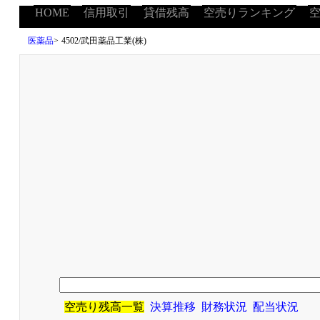
HOME
信用取引
貸借残高
空売りランキング
医薬品
>
4502/武田薬品工業(株)
空売り残高一覧
決算推移
財務状況
配当状況