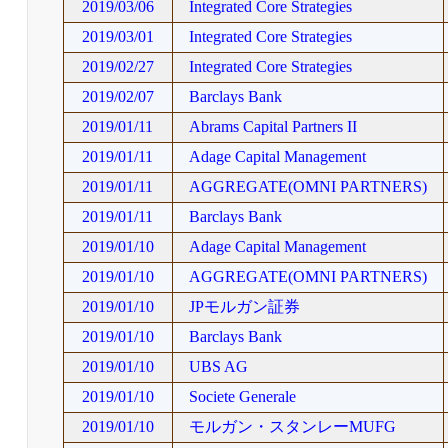
2019/03/06
Integrated Core Strategies
2019/03/01
Integrated Core Strategies
2019/02/27
Integrated Core Strategies
2019/02/07
Barclays Bank
2019/01/11
Abrams Capital Partners II
2019/01/11
Adage Capital Management
2019/01/11
AGGREGATE(OMNI PARTNERS)
2019/01/11
Barclays Bank
2019/01/10
Adage Capital Management
2019/01/10
AGGREGATE(OMNI PARTNERS)
2019/01/10
JPモルガン証券
2019/01/10
Barclays Bank
2019/01/10
UBS AG
2019/01/10
Societe Generale
2019/01/10
モルガン・スタンレーMUFG