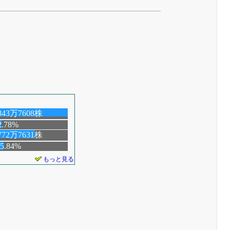
843万7608株
2.78%
772万7631株
15.84%
もっと見る