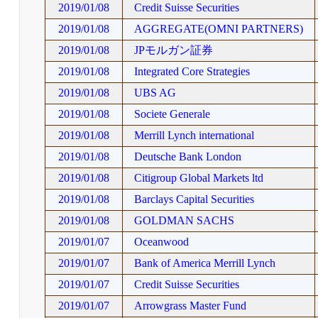
2019/01/08
Credit Suisse Securities
2019/01/08
AGGREGATE(OMNI PARTNERS)
2019/01/08
JPモルガン証券
2019/01/08
Integrated Core Strategies
2019/01/08
UBS AG
2019/01/08
Societe Generale
2019/01/08
Merrill Lynch international
2019/01/08
Deutsche Bank London
2019/01/08
Citigroup Global Markets ltd
2019/01/08
Barclays Capital Securities
2019/01/08
GOLDMAN SACHS
2019/01/07
Oceanwood
2019/01/07
Bank of America Merrill Lynch
2019/01/07
Credit Suisse Securities
2019/01/07
Arrowgrass Master Fund