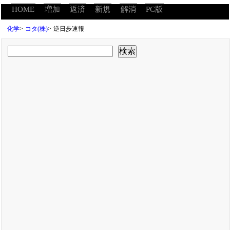
HOME
増加
返済
新規
解消
PC版
化学
>
コタ(株)
>
逆日歩速報