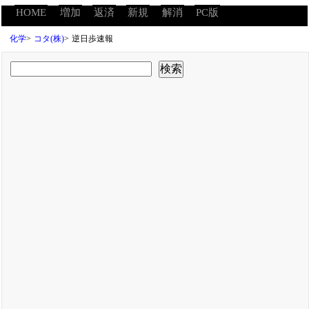
HOME
増加
返済
新規
解消
PC版
化学
>
コタ(株)
>
逆日歩速報