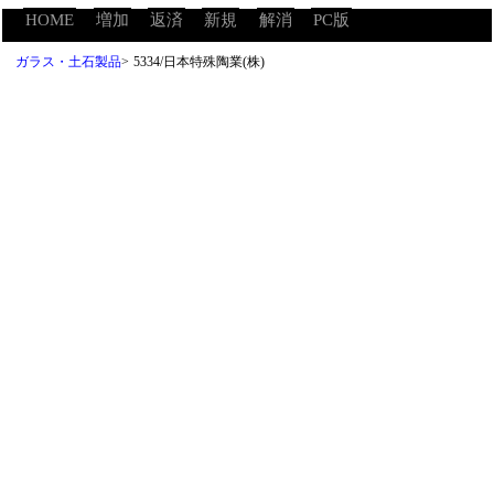
HOME
増加
返済
新規
解消
PC版
ガラス・土石製品
>
5334/日本特殊陶業(株)