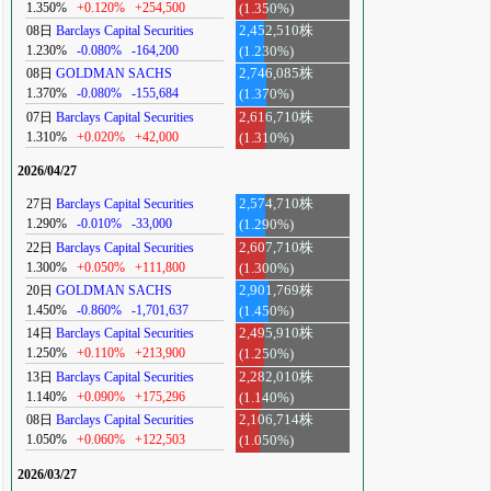
1.350%
+0.120%
+254,500
(1.350%)
08日
Barclays Capital Securities
2,452,510株
1.230%
-0.080%
-164,200
(1.230%)
08日
GOLDMAN SACHS
2,746,085株
1.370%
-0.080%
-155,684
(1.370%)
07日
Barclays Capital Securities
2,616,710株
1.310%
+0.020%
+42,000
(1.310%)
2026/04/27
27日
Barclays Capital Securities
2,574,710株
1.290%
-0.010%
-33,000
(1.290%)
22日
Barclays Capital Securities
2,607,710株
1.300%
+0.050%
+111,800
(1.300%)
20日
GOLDMAN SACHS
2,901,769株
1.450%
-0.860%
-1,701,637
(1.450%)
14日
Barclays Capital Securities
2,495,910株
1.250%
+0.110%
+213,900
(1.250%)
13日
Barclays Capital Securities
2,282,010株
1.140%
+0.090%
+175,296
(1.140%)
08日
Barclays Capital Securities
2,106,714株
1.050%
+0.060%
+122,503
(1.050%)
2026/03/27