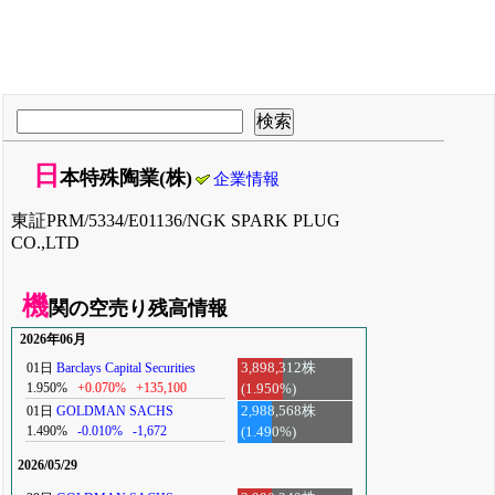
日
本特殊陶業(株)
企業情報
東証PRM/5334/E01136/NGK SPARK PLUG
CO.,LTD
機
関の空売り残高情報
2026年06月
01日
Barclays Capital Securities
3,898,312株
1.950%
+0.070%
+135,100
(1.950%)
01日
GOLDMAN SACHS
2,988,568株
1.490%
-0.010%
-1,672
(1.490%)
2026/05/29