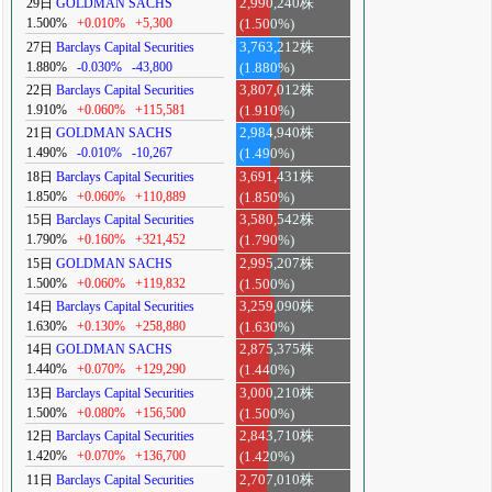
29日
GOLDMAN SACHS
2,990,240株
1.500%
+0.010%
+5,300
(1.500%)
27日
Barclays Capital Securities
3,763,212株
1.880%
-0.030%
-43,800
(1.880%)
22日
Barclays Capital Securities
3,807,012株
1.910%
+0.060%
+115,581
(1.910%)
21日
GOLDMAN SACHS
2,984,940株
1.490%
-0.010%
-10,267
(1.490%)
18日
Barclays Capital Securities
3,691,431株
1.850%
+0.060%
+110,889
(1.850%)
15日
Barclays Capital Securities
3,580,542株
1.790%
+0.160%
+321,452
(1.790%)
15日
GOLDMAN SACHS
2,995,207株
1.500%
+0.060%
+119,832
(1.500%)
14日
Barclays Capital Securities
3,259,090株
1.630%
+0.130%
+258,880
(1.630%)
14日
GOLDMAN SACHS
2,875,375株
1.440%
+0.070%
+129,290
(1.440%)
13日
Barclays Capital Securities
3,000,210株
1.500%
+0.080%
+156,500
(1.500%)
12日
Barclays Capital Securities
2,843,710株
1.420%
+0.070%
+136,700
(1.420%)
11日
Barclays Capital Securities
2,707,010株