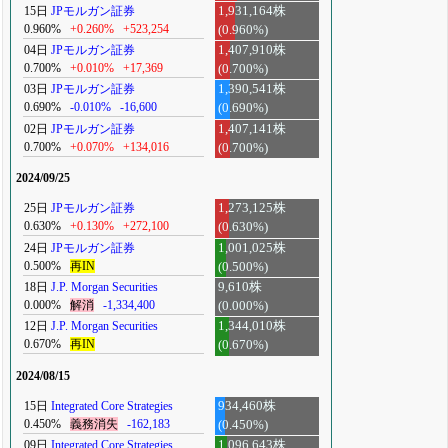
15日
JPモルガン証券
1,931,164株
0.960%
+0.260%
+523,254
(0.960%)
04日
JPモルガン証券
1,407,910株
0.700%
+0.010%
+17,369
(0.700%)
03日
JPモルガン証券
1,390,541株
0.690%
-0.010%
-16,600
(0.690%)
02日
JPモルガン証券
1,407,141株
0.700%
+0.070%
+134,016
(0.700%)
2024/09/25
25日
JPモルガン証券
1,273,125株
0.630%
+0.130%
+272,100
(0.630%)
24日
JPモルガン証券
1,001,025株
0.500%
再IN
(0.500%)
18日
J.P. Morgan Securities
9,610株
0.000%
解消
-1,334,400
(0.000%)
12日
J.P. Morgan Securities
1,344,010株
0.670%
再IN
(0.670%)
2024/08/15
15日
Integrated Core Strategies
934,460株
0.450%
義務消失
-162,183
(0.450%)
09日
Integrated Core Strategies
1,096,643株