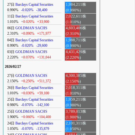
27日
Barclays Capital Securities
1,984,211株
0.990%
-0.020%
-38,400
(0.990%)
11日
Barclays Capital Securities
2,022,611株
1.010%
+0.020%
+33,900
(1.010%)
06日
GOLDMAN SACHS
4,603,406株
2.310%
+0.090%
+171,977
(2.310%)
04日
Barclays Capital Securities
1,988,711株
0.990%
-0.020%
-29,600
(0.990%)
03日
GOLDMAN SACHS
4,431,429株
2.220%
+0.070%
+131,044
(2.220%)
2026/02/27
27日
GOLDMAN SACHS
4,300,385株
2.150%
+0.250%
+511,372
(2.150%)
26日
Barclays Capital Securities
2,018,311株
1.010%
+0.030%
+59,100
(1.010%)
25日
Barclays Capital Securities
1,959,211株
0.980%
-0.070%
-142,100
(0.980%)
25日
GOLDMAN SACHS
3,789,013株
1.900%
+0.060%
+104,400
(1.900%)
24日
Barclays Capital Securities
2,101,311株
1.050%
-0.070%
-135,879
(1.050%)