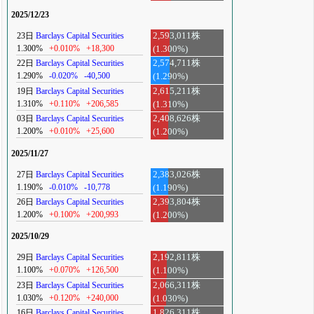
2025/12/23
23日
Barclays Capital Securities
2,593,011株
1.300%
+0.010%
+18,300
(1.300%)
22日
Barclays Capital Securities
2,574,711株
1.290%
-0.020%
-40,500
(1.290%)
19日
Barclays Capital Securities
2,615,211株
1.310%
+0.110%
+206,585
(1.310%)
03日
Barclays Capital Securities
2,408,626株
1.200%
+0.010%
+25,600
(1.200%)
2025/11/27
27日
Barclays Capital Securities
2,383,026株
1.190%
-0.010%
-10,778
(1.190%)
26日
Barclays Capital Securities
2,393,804株
1.200%
+0.100%
+200,993
(1.200%)
2025/10/29
29日
Barclays Capital Securities
2,192,811株
1.100%
+0.070%
+126,500
(1.100%)
23日
Barclays Capital Securities
2,066,311株
1.030%
+0.120%
+240,000
(1.030%)
16日
Barclays Capital Securities
1,826,311株