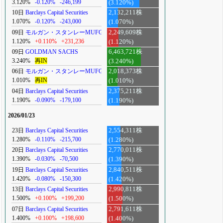
3.120%
-0.120%
-246,199
(3.120%)
10日
Barclays Capital Securities
2,132,211株
1.070%
-0.120%
-243,000
(1.070%)
09日
モルガン・スタンレーMUFG
2,249,609株
1.120%
+0.110%
+231,236
(1.120%)
09日
GOLDMAN SACHS
6,463,721株
3.240%
再IN
(3.240%)
06日
モルガン・スタンレーMUFG
2,018,373株
1.010%
再IN
(1.010%)
04日
Barclays Capital Securities
2,375,211株
1.190%
-0.090%
-179,100
(1.190%)
2026/01/23
23日
Barclays Capital Securities
2,554,311株
1.280%
-0.110%
-215,700
(1.280%)
20日
Barclays Capital Securities
2,770,011株
1.390%
-0.030%
-70,500
(1.390%)
19日
Barclays Capital Securities
2,840,511株
1.420%
-0.080%
-150,300
(1.420%)
13日
Barclays Capital Securities
2,990,811株
1.500%
+0.100%
+199,200
(1.500%)
07日
Barclays Capital Securities
2,791,611株
1.400%
+0.100%
+198,600
(1.400%)