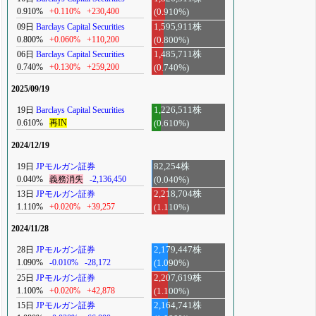
0.910%
+0.110%
+230,400
(0.910%)
09日
Barclays Capital Securities
1,595,911株
0.800%
+0.060%
+110,200
(0.800%)
06日
Barclays Capital Securities
1,485,711株
0.740%
+0.130%
+259,200
(0.740%)
2025/09/19
19日
Barclays Capital Securities
1,226,511株
0.610%
再IN
(0.610%)
2024/12/19
19日
JPモルガン証券
82,254株
0.040%
義務消失
-2,136,450
(0.040%)
13日
JPモルガン証券
2,218,704株
1.110%
+0.020%
+39,257
(1.110%)
2024/11/28
28日
JPモルガン証券
2,179,447株
1.090%
-0.010%
-28,172
(1.090%)
25日
JPモルガン証券
2,207,619株
1.100%
+0.020%
+42,878
(1.100%)
15日
JPモルガン証券
2,164,741株