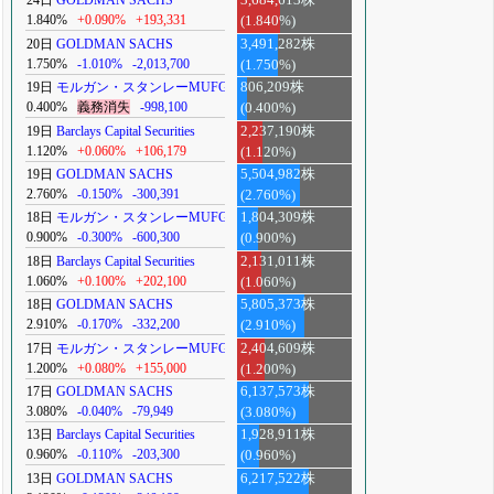
24日
GOLDMAN SACHS
3,684,613株
1.840%
+0.090%
+193,331
(1.840%)
20日
GOLDMAN SACHS
3,491,282株
1.750%
-1.010%
-2,013,700
(1.750%)
19日
モルガン・スタンレーMUFG
806,209株
0.400%
義務消失
-998,100
(0.400%)
19日
Barclays Capital Securities
2,237,190株
1.120%
+0.060%
+106,179
(1.120%)
19日
GOLDMAN SACHS
5,504,982株
2.760%
-0.150%
-300,391
(2.760%)
18日
モルガン・スタンレーMUFG
1,804,309株
0.900%
-0.300%
-600,300
(0.900%)
18日
Barclays Capital Securities
2,131,011株
1.060%
+0.100%
+202,100
(1.060%)
18日
GOLDMAN SACHS
5,805,373株
2.910%
-0.170%
-332,200
(2.910%)
17日
モルガン・スタンレーMUFG
2,404,609株
1.200%
+0.080%
+155,000
(1.200%)
17日
GOLDMAN SACHS
6,137,573株
3.080%
-0.040%
-79,949
(3.080%)
13日
Barclays Capital Securities
1,928,911株
0.960%
-0.110%
-203,300
(0.960%)
13日
GOLDMAN SACHS
6,217,522株