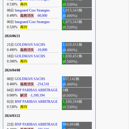
0.530%
再IN
(0.530%)
08日
Integrated Core Strategies
1,015,343株
0.490%
義務消失
-60,000
(0.490%)
06日
Integrated Core Strategies
1,075,343株
0.520%
再IN
(0.520%)
2024/06/21
21日
GOLDMAN SACHS
1,020,451株
0.490%
義務消失
-10,000
(0.490%)
18日
GOLDMAN SACHS
1,030,451株
0.500%
再IN
(0.500%)
2024/04/08
08日
GOLDMAN SACHS
957,142株
0.460%
義務消失
-254,518
(0.460%)
04日
BNP PARIBAS ARBITRAGE
0株
0.000%
解消
-1,100,194
(0.000%)
02日
BNP PARIBAS ARBITRAGE
1,100,194株
0.530%
再IN
(0.530%)
2024/03/22
22日
BNP PARIBAS ARBITRAGE
984,894株