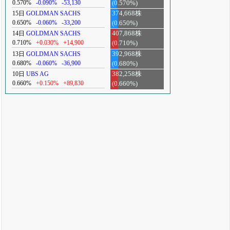
0.570%
-0.090%
-53,130
(0.570%)
15日
GOLDMAN SACHS
374,668株
0.650%
-0.060%
-33,200
(0.650%)
14日
GOLDMAN SACHS
407,868株
0.710%
+0.030%
+14,900
(0.710%)
13日
GOLDMAN SACHS
392,968株
0.680%
-0.060%
-36,900
(0.680%)
10日
UBS AG
382,258株
0.660%
+0.150%
+89,830
(0.660%)