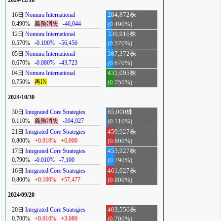
16日
Nomura International
284,872株
0.490%
義務消失
-46,044
(0.490%)
12日
Nomura International
330,916株
0.570%
-0.100%
-56,456
(0.570%)
05日
Nomura International
387,372株
0.670%
-0.080%
-43,723
(0.670%)
04日
Nomura International
431,095株
0.750%
再IN
(0.750%)
2024/10/30
30日
Integrated Core Strategies
65,000株
0.110%
義務消失
-394,927
(0.110%)
21日
Integrated Core Strategies
459,927株
0.800%
+0.010%
+6,000
(0.800%)
17日
Integrated Core Strategies
453,927株
0.790%
-0.010%
-7,100
(0.790%)
16日
Integrated Core Strategies
461,027株
0.800%
+0.100%
+57,477
(0.800%)
2024/09/20
20日
Integrated Core Strategies
403,550株
0.700%
+0.010%
+3,080
(0.700%)