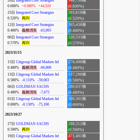
26日
Integrated Core Strategies
348,738株
0.600%
+0.080%
+44,920
(0.600%)
25日
Integrated Core Strategies
303,818株
0.520%
再IN
(0.520%)
12日
Integrated Core Strategies
265,438株
0.460%
義務消失
-63,095
(0.460%)
06日
Integrated Core Strategies
328,533株
0.570%
再IN
(0.570%)
2023/11/15
15日
Citigroup Global Markets ltd
276,498株
0.480%
義務消失
-60,800
(0.480%)
13日
Citigroup Global Markets ltd
337,298株
0.580%
-0.110%
-59,003
(0.580%)
06日
GOLDMAN SACHS
280,637株
0.480%
義務消失
-7,675
(0.480%)
01日
Citigroup Global Markets ltd
396,301株
0.690%
-0.130%
-75,100
(0.690%)
2023/10/27
27日
GOLDMAN SACHS
288,312株
0.500%
再IN
(0.500%)
19日
Citigroup Global Markets ltd
471,401株