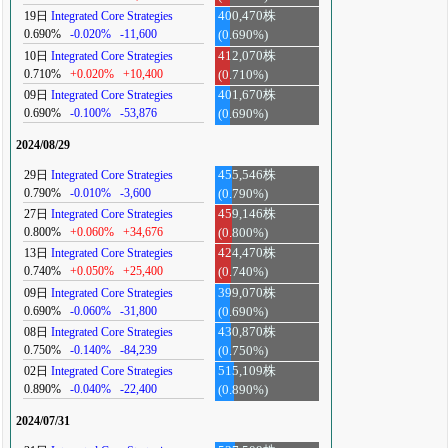
19日
Integrated Core Strategies
400,470株
0.690%
-0.020%
-11,600
(0.690%)
10日
Integrated Core Strategies
412,070株
0.710%
+0.020%
+10,400
(0.710%)
09日
Integrated Core Strategies
401,670株
0.690%
-0.100%
-53,876
(0.690%)
2024/08/29
29日
Integrated Core Strategies
455,546株
0.790%
-0.010%
-3,600
(0.790%)
27日
Integrated Core Strategies
459,146株
0.800%
+0.060%
+34,676
(0.800%)
13日
Integrated Core Strategies
424,470株
0.740%
+0.050%
+25,400
(0.740%)
09日
Integrated Core Strategies
399,070株
0.690%
-0.060%
-31,800
(0.690%)
08日
Integrated Core Strategies
430,870株
0.750%
-0.140%
-84,239
(0.750%)
02日
Integrated Core Strategies
515,109株
0.890%
-0.040%
-22,400
(0.890%)
2024/07/31