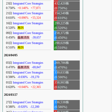
23日
Integrated Core Strategies
432,420株
0.750%
+0.140%
+77,871
(0.750%)
21日
Integrated Core Strategies
354,549株
0.610%
+0.090%
+55,324
(0.610%)
16日
Integrated Core Strategies
299,225株
0.520%
再IN
(0.520%)
09日
Integrated Core Strategies
258,372株
0.450%
義務消失
-39,657
(0.450%)
01日
Integrated Core Strategies
298,029株
0.510%
再IN
(0.510%)
2024/04/05
05日
Integrated Core Strategies
269,786株
0.470%
義務消失
-69,847
(0.470%)
03日
Integrated Core Strategies
339,633株
0.590%
-0.030%
-19,270
(0.590%)
01日
Integrated Core Strategies
358,903株
0.620%
+0.040%
+22,365
(0.620%)
2024/03/27
27日
Integrated Core Strategies
336,538株
0.580%
-0.020%
-12,200
(0.580%)