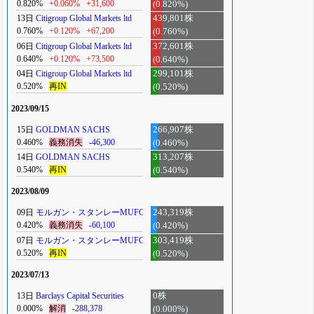
0.820%
+0.060%
+31,600
(0.820%)
13日
Citigroup Global Markets ltd
439,801株
0.760%
+0.120%
+67,200
(0.760%)
06日
Citigroup Global Markets ltd
372,601株
0.640%
+0.120%
+73,500
(0.640%)
04日
Citigroup Global Markets ltd
299,101株
0.520%
再IN
(0.520%)
2023/09/15
15日
GOLDMAN SACHS
266,907株
0.460%
義務消失
-46,300
(0.460%)
14日
GOLDMAN SACHS
313,207株
0.540%
再IN
(0.540%)
2023/08/09
09日
モルガン・スタンレーMUFG
243,319株
0.420%
義務消失
-60,100
(0.420%)
07日
モルガン・スタンレーMUFG
303,419株
0.520%
再IN
(0.520%)
2023/07/13
13日
Barclays Capital Securities
0株
0.000%
解消
-288,378
(0.000%)