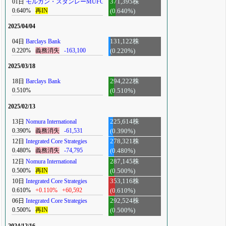
01日
モルガン・スタンレーMUFG
371,395株
0.640%
再IN
(0.640%)
2025/04/04
04日
Barclays Bank
131,122株
0.220%
義務消失
-163,100
(0.220%)
2025/03/18
18日
Barclays Bank
294,222株
0.510%
(0.510%)
2025/02/13
13日
Nomura International
225,614株
0.390%
義務消失
-61,531
(0.390%)
12日
Integrated Core Strategies
278,321株
0.480%
義務消失
-74,795
(0.480%)
12日
Nomura International
287,145株
0.500%
再IN
(0.500%)
10日
Integrated Core Strategies
353,116株
0.610%
+0.110%
+60,592
(0.610%)
06日
Integrated Core Strategies
292,524株
0.500%
再IN
(0.500%)
2024/12/16