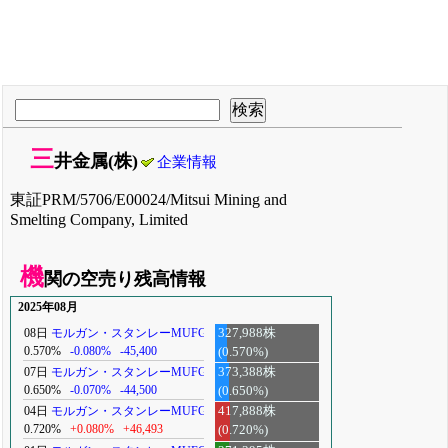
三
井金属(株)
企業情報
東証PRM/5706/E00024/Mitsui Mining and
Smelting Company, Limited
機
関の空売り残高情報
2025年08月
08日
モルガン・スタンレーMUFG
327,988株
0.570%
-0.080%
-45,400
(0.570%)
07日
モルガン・スタンレーMUFG
373,388株
0.650%
-0.070%
-44,500
(0.650%)
04日
モルガン・スタンレーMUFG
417,888株
0.720%
+0.080%
+46,493
(0.720%)