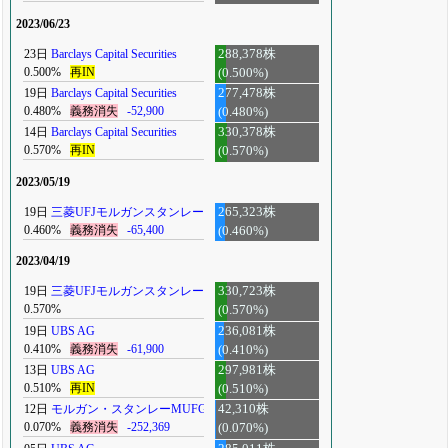
2023/06/23
23日
Barclays Capital Securities
288,378株
0.500%
再IN
(0.500%)
19日
Barclays Capital Securities
277,478株
0.480%
義務消失
-52,900
(0.480%)
14日
Barclays Capital Securities
330,378株
0.570%
再IN
(0.570%)
2023/05/19
19日
三菱UFJモルガンスタンレー
265,323株
0.460%
義務消失
-65,400
(0.460%)
2023/04/19
19日
三菱UFJモルガンスタンレー
330,723株
0.570%
(0.570%)
19日
UBS AG
236,081株
0.410%
義務消失
-61,900
(0.410%)
13日
UBS AG
297,981株
0.510%
再IN
(0.510%)
12日
モルガン・スタンレーMUFG
42,310株
0.070%
義務消失
-252,369
(0.070%)