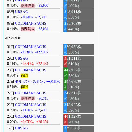
05日
UBS AG
285,011株
0.490%
義務消失
-33,900
(0.490%)
03日
UBS AG
318,911株
0.550%
-0.060%
-32,300
(0.550%)
03日
GOLDMAN SACHS
255,868株
0.440%
義務消失
-65,084
(0.440%)
2023/03/31
31日
GOLDMAN SACHS
320,952株
0.550%
-0.230%
-127,005
(0.550%)
29日
UBS AG
351,211株
0.610%
+0.040%
+22,083
(0.610%)
28日
GOLDMAN SACHS
447,957株
0.780%
再IN
(0.780%)
27日
モルガン・スタンレーMUFG
294,679株
0.510%
再IN
(0.510%)
27日
GOLDMAN SACHS
247,212株
0.430%
義務消失
-96,715
(0.430%)
22日
GOLDMAN SACHS
343,927株
0.590%
-0.110%
-57,400
(0.590%)
20日
GOLDMAN SACHS
401,327株
0.700%
+0.050%
+26,659
(0.700%)
17日
UBS AG
329,128株