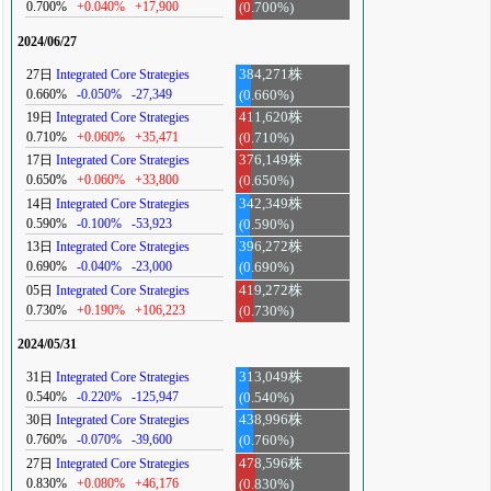
0.700%
+0.040%
+17,900
(0.700%)
2024/06/27
27日
Integrated Core Strategies
384,271株
0.660%
-0.050%
-27,349
(0.660%)
19日
Integrated Core Strategies
411,620株
0.710%
+0.060%
+35,471
(0.710%)
17日
Integrated Core Strategies
376,149株
0.650%
+0.060%
+33,800
(0.650%)
14日
Integrated Core Strategies
342,349株
0.590%
-0.100%
-53,923
(0.590%)
13日
Integrated Core Strategies
396,272株
0.690%
-0.040%
-23,000
(0.690%)
05日
Integrated Core Strategies
419,272株
0.730%
+0.190%
+106,223
(0.730%)
2024/05/31
31日
Integrated Core Strategies
313,049株
0.540%
-0.220%
-125,947
(0.540%)
30日
Integrated Core Strategies
438,996株
0.760%
-0.070%
-39,600
(0.760%)
27日
Integrated Core Strategies
478,596株
0.830%
+0.080%
+46,176
(0.830%)