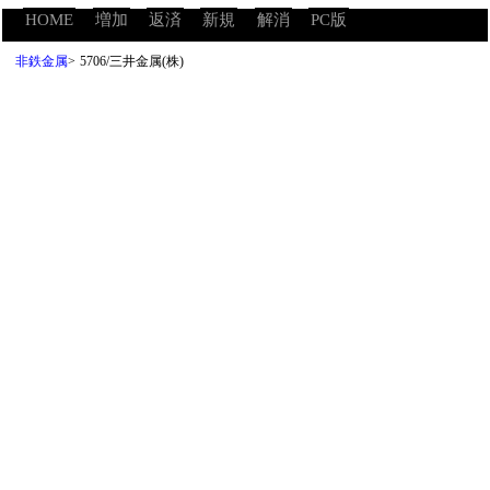
HOME
増加
返済
新規
解消
PC版
非鉄金属
>
5706/三井金属(株)