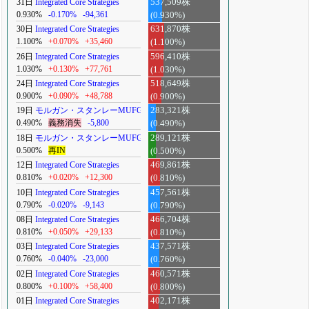
31日
Integrated Core Strategies
537,509株
0.930%
-0.170%
-94,361
(0.930%)
30日
Integrated Core Strategies
631,870株
1.100%
+0.070%
+35,460
(1.100%)
26日
Integrated Core Strategies
596,410株
1.030%
+0.130%
+77,761
(1.030%)
24日
Integrated Core Strategies
518,649株
0.900%
+0.090%
+48,788
(0.900%)
19日
モルガン・スタンレーMUFG
283,321株
0.490%
義務消失
-5,800
(0.490%)
18日
モルガン・スタンレーMUFG
289,121株
0.500%
再IN
(0.500%)
12日
Integrated Core Strategies
469,861株
0.810%
+0.020%
+12,300
(0.810%)
10日
Integrated Core Strategies
457,561株
0.790%
-0.020%
-9,143
(0.790%)
08日
Integrated Core Strategies
466,704株
0.810%
+0.050%
+29,133
(0.810%)
03日
Integrated Core Strategies
437,571株
0.760%
-0.040%
-23,000
(0.760%)
02日
Integrated Core Strategies
460,571株
0.800%
+0.100%
+58,400
(0.800%)
01日
Integrated Core Strategies
402,171株