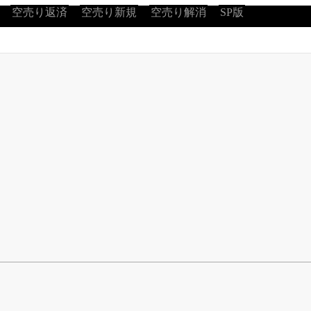
空売り返済
空売り新規
空売り解消
SP版