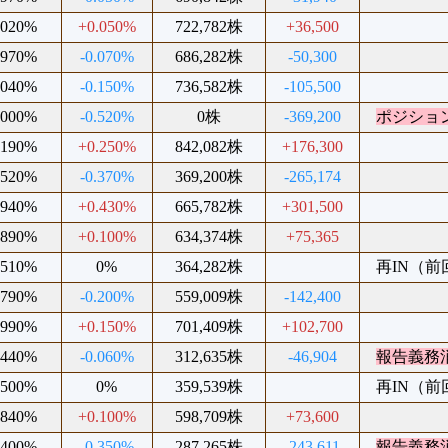
.020%
+0.050%
722,782株
+36,500
.970%
-0.070%
686,282株
-50,300
.040%
-0.150%
736,582株
-105,500
.000%
-0.520%
0株
-369,200
ポジショ
.190%
+0.250%
842,082株
+176,300
.520%
-0.370%
369,200株
-265,174
.940%
+0.430%
665,782株
+301,500
.890%
+0.100%
634,374株
+75,365
.510%
0%
364,282株
再IN（前回2
.790%
-0.200%
559,009株
-142,400
.990%
+0.150%
701,409株
+102,700
.440%
-0.060%
312,635株
-46,904
報告義務
.500%
0%
359,539株
再IN（前回2
.840%
+0.100%
598,709株
+73,600
.400%
-0.350%
287,265株
-243,611
報告義務