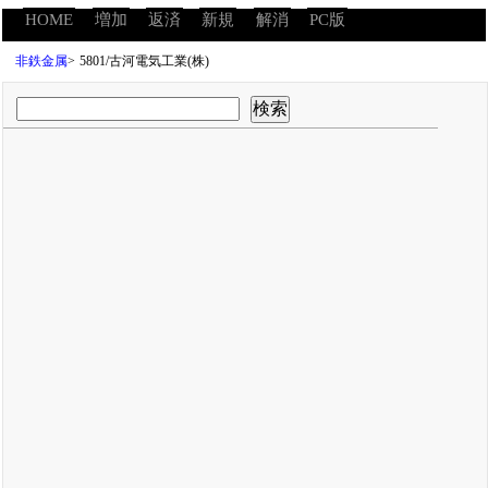
HOME
増加
返済
新規
解消
PC版
非鉄金属
>
5801/古河電気工業(株)