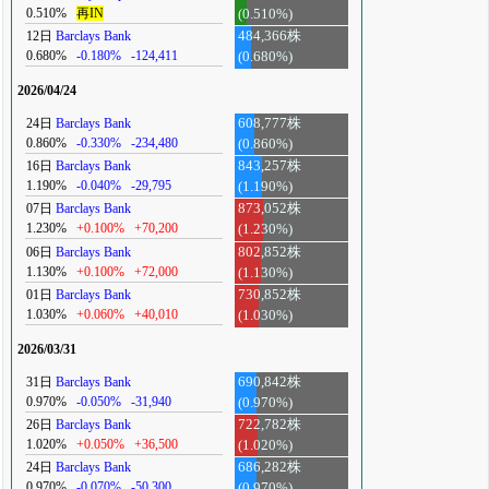
0.510%
再IN
(0.510%)
12日
Barclays Bank
484,366株
0.680%
-0.180%
-124,411
(0.680%)
2026/04/24
24日
Barclays Bank
608,777株
0.860%
-0.330%
-234,480
(0.860%)
16日
Barclays Bank
843,257株
1.190%
-0.040%
-29,795
(1.190%)
07日
Barclays Bank
873,052株
1.230%
+0.100%
+70,200
(1.230%)
06日
Barclays Bank
802,852株
1.130%
+0.100%
+72,000
(1.130%)
01日
Barclays Bank
730,852株
1.030%
+0.060%
+40,010
(1.030%)
2026/03/31
31日
Barclays Bank
690,842株
0.970%
-0.050%
-31,940
(0.970%)
26日
Barclays Bank
722,782株
1.020%
+0.050%
+36,500
(1.020%)
24日
Barclays Bank
686,282株
0.970%
-0.070%
-50,300
(0.970%)