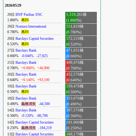
2026/05/29
29日
BNP Paribas SNC
1,319,261株
1.860%
再IN
(1.860%)
29日
Nomura International
551,819株
0.780%
再IN
(0.780%)
29日
Barclays Capital Securities
372,219株
0.520%
再IN
(0.520%)
27日
Barclays Bank
471,651株
0.660%
-0.040%
-27,825
(0.660%)
21日
Barclays Bank
499,476株
0.700%
+0.060%
+46,900
(0.700%)
20日
Barclays Bank
452,576株
0.640%
+0.140%
+93,100
(0.640%)
19日
Barclays Bank
359,476株
0.500%
再IN
(0.500%)
18日
Barclays Bank
353,076株
0.490%
義務消失
-44,500
(0.490%)
14日
Barclays Bank
397,576株
0.560%
-0.120%
-86,790
(0.560%)
14日
Barclays Capital Securities
181,960株
0.250%
義務消失
-184,219
(0.250%)
13日
Barclays Capital Securities
366,179株