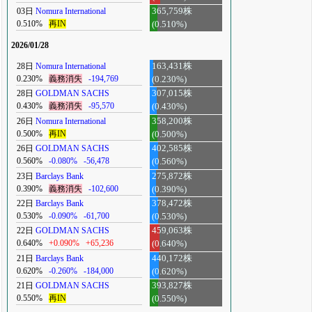
03日
Nomura International
365,759株
0.510%
再IN
(0.510%)
2026/01/28
28日
Nomura International
163,431株
0.230%
義務消失
-194,769
(0.230%)
28日
GOLDMAN SACHS
307,015株
0.430%
義務消失
-95,570
(0.430%)
26日
Nomura International
358,200株
0.500%
再IN
(0.500%)
26日
GOLDMAN SACHS
402,585株
0.560%
-0.080%
-56,478
(0.560%)
23日
Barclays Bank
275,872株
0.390%
義務消失
-102,600
(0.390%)
22日
Barclays Bank
378,472株
0.530%
-0.090%
-61,700
(0.530%)
22日
GOLDMAN SACHS
459,063株
0.640%
+0.090%
+65,236
(0.640%)
21日
Barclays Bank
440,172株
0.620%
-0.260%
-184,000
(0.620%)
21日
GOLDMAN SACHS
393,827株
0.550%
再IN
(0.550%)