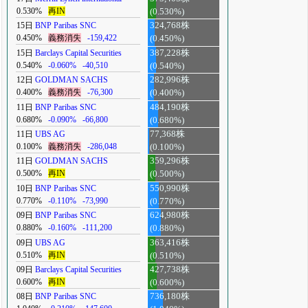
0.530%
再IN
(0.530%)
15日
BNP Paribas SNC
324,768株
0.450%
義務消失
-159,422
(0.450%)
15日
Barclays Capital Securities
387,228株
0.540%
-0.060%
-40,510
(0.540%)
12日
GOLDMAN SACHS
282,996株
0.400%
義務消失
-76,300
(0.400%)
11日
BNP Paribas SNC
484,190株
0.680%
-0.090%
-66,800
(0.680%)
11日
UBS AG
77,368株
0.100%
義務消失
-286,048
(0.100%)
11日
GOLDMAN SACHS
359,296株
0.500%
再IN
(0.500%)
10日
BNP Paribas SNC
550,990株
0.770%
-0.110%
-73,990
(0.770%)
09日
BNP Paribas SNC
624,980株
0.880%
-0.160%
-111,200
(0.880%)
09日
UBS AG
363,416株
0.510%
再IN
(0.510%)
09日
Barclays Capital Securities
427,738株
0.600%
再IN
(0.600%)
08日
BNP Paribas SNC
736,180株