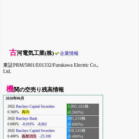
古
河電気工業(株)
企業情報
東証PRM/5801/E01332/Furukawa Electric Co.,
Ltd.
機
関の空売り残高情報
2026年06月
29日
Barclays Capital Securities
3,991,182株
0.560%
再IN
(0.560%)
26日
Barclays Bank
491,219株
0.690%
-0.010%
-8,062
(0.690%)
26日
Barclays Capital Securities
350,145株
0.490%
義務消失
-25,100
(0.490%)