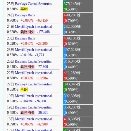
25日
Barclays Capital Securities
375,245株
0.530%
再IN
(0.530%)
24日
Barclays Bank
499,281株
0.700%
+0.080%
+60,150
(0.700%)
24日
Merrill Lynch international
232,050株
0.320%
義務消失
-175,468
(0.320%)
23日
Barclays Bank
439,131株
0.620%
+0.040%
+23,200
(0.620%)
23日
Merrill Lynch international
407,518株
0.570%
-0.010%
-3,771
(0.570%)
23日
Barclays Capital Securities
316,045株
0.440%
義務消失
-77,800
(0.440%)
22日
Merrill Lynch international
411,289株
0.580%
+0.030%
+18,984
(0.580%)
22日
Barclays Capital Securities
393,845株
0.550%
再IN
(0.550%)
19日
Merrill Lynch international
392,305株
0.550%
-0.040%
-26,000
(0.550%)
19日
Barclays Capital Securities
350,237株
0.490%
義務消失
-36,991
(0.490%)
18日
Merrill Lynch international
418,305株
0.590%
+0.060%
+42,900
(0.590%)
17日
Merrill Lynch international
375,405株