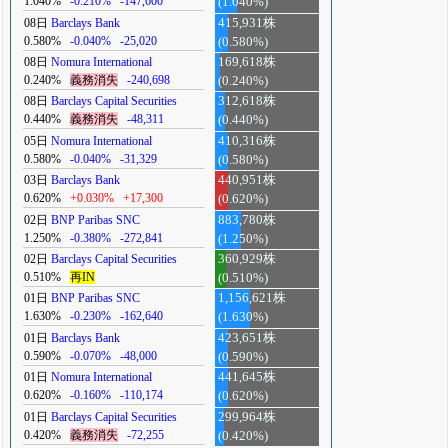
1.040%
-0.210%
-147,600
(1.040%)
08日
Barclays Bank
415,931株
0.580%
-0.040%
-25,020
(0.580%)
08日
Nomura International
169,618株
0.240%
義務消失
-240,698
(0.240%)
08日
Barclays Capital Securities
312,618株
0.440%
義務消失
-48,311
(0.440%)
05日
Nomura International
410,316株
0.580%
-0.040%
-31,329
(0.580%)
03日
Barclays Bank
440,951株
0.620%
+0.030%
+17,300
(0.620%)
02日
BNP Paribas SNC
883,780株
1.250%
-0.380%
-272,841
(1.250%)
02日
Barclays Capital Securities
360,929株
0.510%
再IN
(0.510%)
01日
BNP Paribas SNC
1,156,621株
1.630%
-0.230%
-162,640
(1.630%)
01日
Barclays Bank
423,651株
0.590%
-0.070%
-48,000
(0.590%)
01日
Nomura International
441,645株
0.620%
-0.160%
-110,174
(0.620%)
01日
Barclays Capital Securities
299,964株
0.420%
義務消失
-72,255
(0.420%)