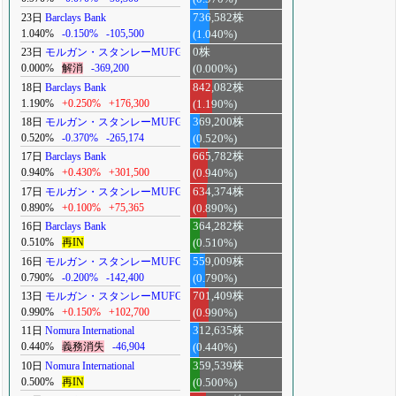
23日
Barclays Bank
736,582株
1.040%
-0.150%
-105,500
(1.040%)
23日
モルガン・スタンレーMUFG
0株
0.000%
解消
-369,200
(0.000%)
18日
Barclays Bank
842,082株
1.190%
+0.250%
+176,300
(1.190%)
18日
モルガン・スタンレーMUFG
369,200株
0.520%
-0.370%
-265,174
(0.520%)
17日
Barclays Bank
665,782株
0.940%
+0.430%
+301,500
(0.940%)
17日
モルガン・スタンレーMUFG
634,374株
0.890%
+0.100%
+75,365
(0.890%)
16日
Barclays Bank
364,282株
0.510%
再IN
(0.510%)
16日
モルガン・スタンレーMUFG
559,009株
0.790%
-0.200%
-142,400
(0.790%)
13日
モルガン・スタンレーMUFG
701,409株
0.990%
+0.150%
+102,700
(0.990%)
11日
Nomura International
312,635株
0.440%
義務消失
-46,904
(0.440%)
10日
Nomura International
359,539株
0.500%
再IN
(0.500%)