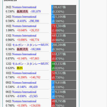
2026/02/26
26日
Nomura International
239,427株
0.330%
義務消失
-181,679
(0.330%)
24日
Nomura International
421,106株
0.590%
-0.410%
-290,398
(0.590%)
16日
Nomura International
711,504株
1.000%
+0.040%
+26,353
(1.000%)
13日
Nomura International
685,151株
0.960%
+0.090%
+66,774
(0.960%)
13日
モルガン・スタンレーMUFG
260,286株
0.360%
義務消失
-182,866
(0.360%)
12日
Nomura International
618,377株
0.870%
+0.140%
+97,865
(0.870%)
12日
モルガン・スタンレーMUFG
443,152株
0.620%
再IN
(0.620%)
10日
Nomura International
520,512株
0.730%
+0.200%
+140,702
(0.730%)
09日
Nomura International
379,810株
0.530%
-0.140%
-96,420
(0.530%)
06日
Nomura International
476,230株
0.670%
-0.030%
-23,565
(0.670%)
04日
Nomura International
499,795株
0.700%
+0.190%
+134,036
(0.700%)