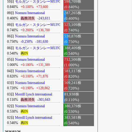
10日
モルガン・スタンレーMUFG
598,709株
0.840%
+0.100%
+73,600
(0.840%)
09日
Nomura International
287,265株
0.400%
義務消失
-243,611
(0.400%)
09日
モルガン・スタンレーMUFG
525,109株
0.740%
+0.200%
+136,700
(0.740%)
06日
Nomura International
530,876株
0.750%
-0.250%
-181,630
(0.750%)
06日
モルガン・スタンレーMUFG
388,409株
0.540%
再IN
(0.540%)
05日
Nomura International
712,506株
1.000%
+0.180%
+131,389
(1.000%)
04日
Nomura International
581,117株
0.820%
+0.100%
+71,876
(0.820%)
03日
Nomura International
509,241株
0.720%
+0.190%
+128,862
(0.720%)
03日
Merrill Lynch international
81,938株
0.110%
義務消失
-301,643
(0.110%)
02日
Nomura International
380,379株
0.530%
再IN
(0.530%)
02日
Merrill Lynch international
383,581株
0.540%
再IN
(0.540%)