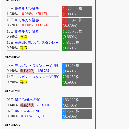
2025/09/29
29日
JPモルガン証券
1,276,652株
1.030%
+0.060%
+78,173
(1.030%)
19日
JPモルガン証券
1,198,479株
0.970%
+0.110%
+132,744
(0.970%)
18日
JPモルガン証券
1,065,735株
0.860%
再IN
(0.860%)
16日
三菱UFJモルガンスタンレー
943,097株
0.760%
再IN
(0.760%)
2025/08/28
28日
モルガン・スタンレーMUFG
569,618株
0.460%
義務消失
-156,735
(0.460%)
14日
モルガン・スタンレーMUFG
726,353株
0.590%
再IN
(0.590%)
2025/07/08
08日
BNP Paribas SNC
183,929株
0.140%
義務消失
-533,300
(0.140%)
02日
BNP Paribas SNC
717,229株
0.580%
-0.050%
-62,100
(0.580%)
2025/06/27