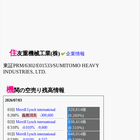
住
友重機械工業(株)
企業情報
東証PRM/6302/E01533/SUMITOMO HEAVY
INDUSTRIES, LTD.
機
関の空売り残高情報
2026/07/03
03日
Merrill Lynch international
328,814株
0.260%
義務消失
-309,600
(0.260%)
02日
Merrill Lynch international
638,414株
0.510%
-0.010%
-9,600
(0.510%)
01日
Merrill Lynch international
648,014株
0.520%
-0.010%
-6,527