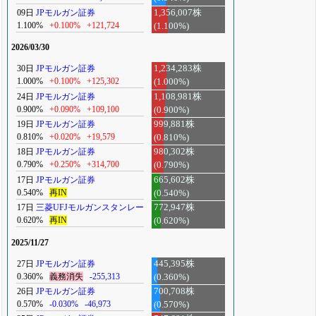
09日
JPモルガン証券
1,356,007株
1.100%
+0.100%
+121,724
(1.100%)
2026/03/30
30日
JPモルガン証券
1,234,283株
1.000%
+0.100%
+125,302
(1.000%)
24日
JPモルガン証券
1,108,981株
0.900%
+0.090%
+109,100
(0.900%)
19日
JPモルガン証券
999,881株
0.810%
+0.020%
+19,579
(0.810%)
18日
JPモルガン証券
980,302株
0.790%
+0.250%
+314,700
(0.790%)
17日
JPモルガン証券
665,602株
0.540%
再IN
(0.540%)
17日
三菱UFJモルガンスタンレー
772,947株
0.620%
再IN
(0.620%)
2025/11/27
27日
JPモルガン証券
445,395株
0.360%
義務消失
-255,313
(0.360%)
26日
JPモルガン証券
700,708株
0.570%
-0.030%
-46,973
(0.570%)