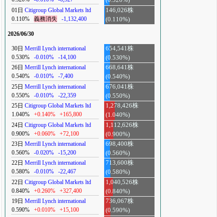
(0.520%)
01日
Citigroup Global Markets ltd
146,026株
0.110%
義務消失
-1,132,400
(0.110%)
2026/06/30
30日
Merrill Lynch international
654,541株
0.530%
-0.010%
-14,100
(0.530%)
26日
Merrill Lynch international
668,641株
0.540%
-0.010%
-7,400
(0.540%)
25日
Merrill Lynch international
676,041株
0.550%
-0.010%
-22,359
(0.550%)
25日
Citigroup Global Markets ltd
1,278,426株
1.040%
+0.140%
+165,800
(1.040%)
24日
Citigroup Global Markets ltd
1,112,626株
0.900%
+0.060%
+72,100
(0.900%)
23日
Merrill Lynch international
698,400株
0.560%
-0.020%
-15,200
(0.560%)
22日
Merrill Lynch international
713,600株
0.580%
-0.010%
-22,467
(0.580%)
22日
Citigroup Global Markets ltd
1,040,526株
0.840%
+0.260%
+327,400
(0.840%)
19日
Merrill Lynch international
736,067株
0.590%
+0.010%
+15,100
(0.590%)