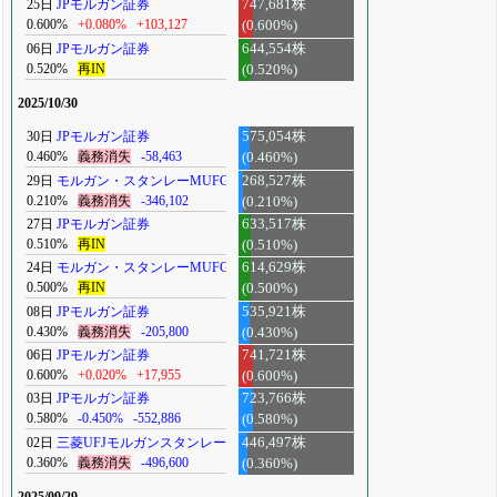
25日
JPモルガン証券
747,681株
0.600%
+0.080%
+103,127
(0.600%)
06日
JPモルガン証券
644,554株
0.520%
再IN
(0.520%)
2025/10/30
30日
JPモルガン証券
575,054株
0.460%
義務消失
-58,463
(0.460%)
29日
モルガン・スタンレーMUFG
268,527株
0.210%
義務消失
-346,102
(0.210%)
27日
JPモルガン証券
633,517株
0.510%
再IN
(0.510%)
24日
モルガン・スタンレーMUFG
614,629株
0.500%
再IN
(0.500%)
08日
JPモルガン証券
535,921株
0.430%
義務消失
-205,800
(0.430%)
06日
JPモルガン証券
741,721株
0.600%
+0.020%
+17,955
(0.600%)
03日
JPモルガン証券
723,766株
0.580%
-0.450%
-552,886
(0.580%)
02日
三菱UFJモルガンスタンレー
446,497株
0.360%
義務消失
-496,600
(0.360%)