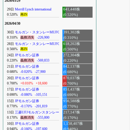
2026/05/29
29日
Merrill Lynch international
641,448株
0.520%
再IN
(0.520%)
2026/04/30
30日
モルガン・スタンレーMUFG
391,302株
0.310%
義務消失
-226,900
(0.310%)
28日
モルガン・スタンレーMUFG
618,202株
0.500%
再IN
(0.500%)
24日
JPモルガン証券
272,304株
0.220%
義務消失
-569,833
(0.220%)
21日
JPモルガン証券
842,137株
0.680%
-0.020%
-27,900
(0.680%)
20日
JPモルガン証券
870,037株
0.700%
+0.010%
+18,600
(0.700%)
17日
JPモルガン証券
851,437株
0.690%
-0.080%
-105,151
(0.690%)
15日
JPモルガン証券
956,588株
0.770%
-0.170%
-201,819
(0.770%)
13日
三菱UFJモルガンスタンレー
217,147株
0.170%
義務消失
-555,800
(0.170%)
10日
JPモルガン証券
1,158,407株
0.940%
-0.160%
-197,600
(0.940%)