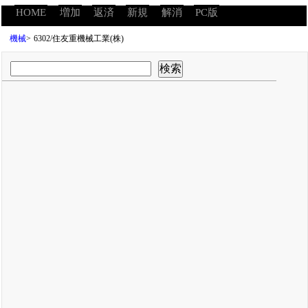
HOME
増加
返済
新規
解消
PC版
機械
>
6302/住友重機械工業(株)