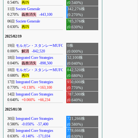
0.540%
再IN
(0.540%)
11日
Societe Generale
342,276株
0.270%
義務消失
-443,100
(0.270%)
06日
Societe Generale
785,376株
0.630%
再IN
(0.630%)
2025/02/19
19日
モルガン・スタンレーMUFG
0株
0.000%
解消
-842,520
(0.000%)
18日
Integrated Core Strategies
52,100株
0.040%
義務消失
-898,500
(0.040%)
18日
モルガン・スタンレーMUFG
842,520株
0.680%
再IN
(0.680%)
17日
Integrated Core Strategies
950,600株
0.770%
+0.130%
+163,100
(0.770%)
14日
Integrated Core Strategies
787,500株
0.640%
+0.060%
+66,234
(0.640%)
2025/01/30
30日
Integrated Core Strategies
721,266株
0.580%
-0.050%
-57,400
(0.580%)
28日
Integrated Core Strategies
778,666株
0.630%
-0.140%
-171,034
(0.630%)