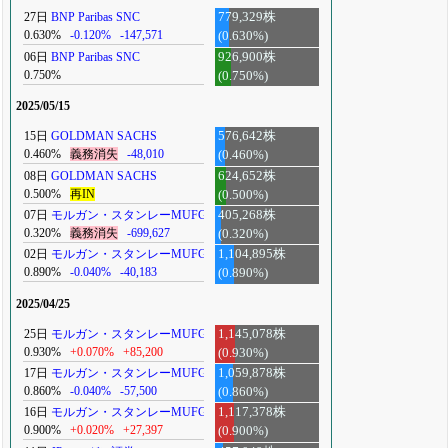
27日
BNP Paribas SNC
779,329株
0.630%
-0.120%
-147,571
(0.630%)
06日
BNP Paribas SNC
926,900株
0.750%
(0.750%)
2025/05/15
15日
GOLDMAN SACHS
576,642株
0.460%
義務消失
-48,010
(0.460%)
08日
GOLDMAN SACHS
624,652株
0.500%
再IN
(0.500%)
07日
モルガン・スタンレーMUFG
405,268株
0.320%
義務消失
-699,627
(0.320%)
02日
モルガン・スタンレーMUFG
1,104,895株
0.890%
-0.040%
-40,183
(0.890%)
2025/04/25
25日
モルガン・スタンレーMUFG
1,145,078株
0.930%
+0.070%
+85,200
(0.930%)
17日
モルガン・スタンレーMUFG
1,059,878株
0.860%
-0.040%
-57,500
(0.860%)
16日
モルガン・スタンレーMUFG
1,117,378株
0.900%
+0.020%
+27,397
(0.900%)