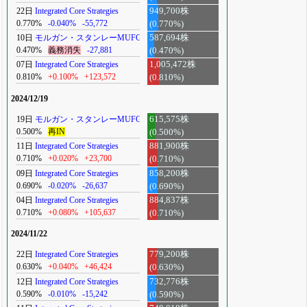
22日
Integrated Core Strategies
949,700株
0.770%
-0.040%
-55,772
(0.770%)
10日
モルガン・スタンレーMUFG
587,694株
0.470%
義務消失
-27,881
(0.470%)
07日
Integrated Core Strategies
1,005,472株
0.810%
+0.100%
+123,572
(0.810%)
2024/12/19
19日
モルガン・スタンレーMUFG
615,575株
0.500%
再IN
(0.500%)
11日
Integrated Core Strategies
881,900株
0.710%
+0.020%
+23,700
(0.710%)
09日
Integrated Core Strategies
858,200株
0.690%
-0.020%
-26,637
(0.690%)
04日
Integrated Core Strategies
884,837株
0.710%
+0.080%
+105,637
(0.710%)
2024/11/22
22日
Integrated Core Strategies
779,200株
0.630%
+0.040%
+46,424
(0.630%)
12日
Integrated Core Strategies
732,776株
0.590%
-0.010%
-15,242
(0.590%)