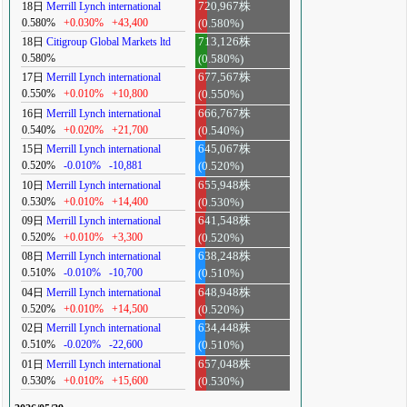
18日
Merrill Lynch international
720,967株
0.580%
+0.030%
+43,400
(0.580%)
18日
Citigroup Global Markets ltd
713,126株
0.580%
(0.580%)
17日
Merrill Lynch international
677,567株
0.550%
+0.010%
+10,800
(0.550%)
16日
Merrill Lynch international
666,767株
0.540%
+0.020%
+21,700
(0.540%)
15日
Merrill Lynch international
645,067株
0.520%
-0.010%
-10,881
(0.520%)
10日
Merrill Lynch international
655,948株
0.530%
+0.010%
+14,400
(0.530%)
09日
Merrill Lynch international
641,548株
0.520%
+0.010%
+3,300
(0.520%)
08日
Merrill Lynch international
638,248株
0.510%
-0.010%
-10,700
(0.510%)
04日
Merrill Lynch international
648,948株
0.520%
+0.010%
+14,500
(0.520%)
02日
Merrill Lynch international
634,448株
0.510%
-0.020%
-22,600
(0.510%)
01日
Merrill Lynch international
657,048株
0.530%
+0.010%
+15,600
(0.530%)