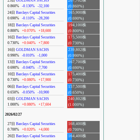
25日
GOLDMAN SACHS
207,702株
0.860%
-0.130%
-32,100
(0.860%)
24日
Barclays Capital Securities
165,900株
0.690%
-0.110%
-28,200
(0.690%)
18日
Barclays Capital Securities
194,100株
0.800%
+0.070%
+18,600
(0.800%)
16日
Barclays Capital Securities
175,500株
0.730%
+0.040%
+7,800
(0.730%)
16日
GOLDMAN SACHS
239,802株
0.990%
-0.010%
-1,000
(0.990%)
13日
Barclays Capital Securities
167,700株
0.690%
-0.040%
-7,700
(0.690%)
10日
Barclays Capital Securities
175,400株
0.730%
+0.080%
+17,900
(0.730%)
06日
Barclays Capital Securities
157,500株
0.650%
-0.050%
-10,900
(0.650%)
03日
GOLDMAN SACHS
240,802株
1.000%
+0.080%
+17,604
(1.000%)
2026/02/27
27日
Barclays Capital Securities
168,400株
0.700%
+0.020%
+4,000
(0.700%)
26日
Barclays Capital Securities
164,400株