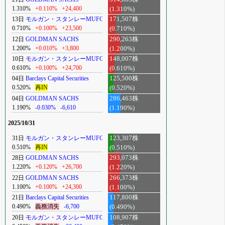
1.310%
+0.110%
+24,400
(1.310%)
13日
モルガン・スタンレーMUFG
171,507株
0.710%
+0.100%
+23,500
(0.710%)
12日
GOLDMAN SACHS
290,263株
1.200%
+0.010%
+3,800
(1.200%)
10日
モルガン・スタンレーMUFG
148,007株
0.610%
+0.100%
+24,700
(0.610%)
04日
Barclays Capital Securities
125,500株
0.520%
再IN
(0.520%)
04日
GOLDMAN SACHS
286,463株
1.190%
-0.030%
-6,610
(1.190%)
2025/10/31
31日
モルガン・スタンレーMUFG
123,307株
0.510%
再IN
(0.510%)
28日
GOLDMAN SACHS
293,073株
1.220%
+0.120%
+26,700
(1.220%)
22日
GOLDMAN SACHS
266,373株
1.100%
+0.100%
+24,300
(1.100%)
21日
Barclays Capital Securities
117,800株
0.490%
義務消失
-6,700
(0.490%)
20日
モルガン・スタンレーMUFG
108,907株