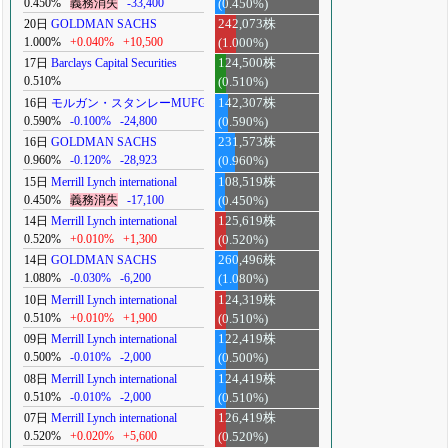
0.450%
義務消失
-33,400
(0.450%)
20日
GOLDMAN SACHS
242,073株
1.000%
+0.040%
+10,500
(1.000%)
17日
Barclays Capital Securities
124,500株
0.510%
(0.510%)
16日
モルガン・スタンレーMUFG
142,307株
0.590%
-0.100%
-24,800
(0.590%)
16日
GOLDMAN SACHS
231,573株
0.960%
-0.120%
-28,923
(0.960%)
15日
Merrill Lynch international
108,519株
0.450%
義務消失
-17,100
(0.450%)
14日
Merrill Lynch international
125,619株
0.520%
+0.010%
+1,300
(0.520%)
14日
GOLDMAN SACHS
260,496株
1.080%
-0.030%
-6,200
(1.080%)
10日
Merrill Lynch international
124,319株
0.510%
+0.010%
+1,900
(0.510%)
09日
Merrill Lynch international
122,419株
0.500%
-0.010%
-2,000
(0.500%)
08日
Merrill Lynch international
124,419株
0.510%
-0.010%
-2,000
(0.510%)
07日
Merrill Lynch international
126,419株
0.520%
+0.020%
+5,600
(0.520%)