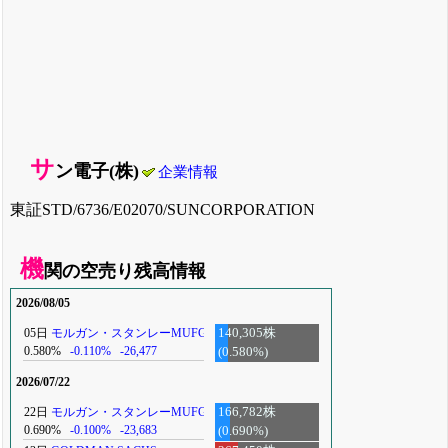
サ
ン電子(株)
企業情報
東証STD/6736/E02070/SUNCORPORATION
機
関の空売り残高情報
2026/08/05
05日
モルガン・スタンレーMUFG
140,305株
0.580%
-0.110%
-26,477
(0.580%)
2026/07/22
22日
モルガン・スタンレーMUFG
166,782株
0.690%
-0.100%
-23,683
(0.690%)