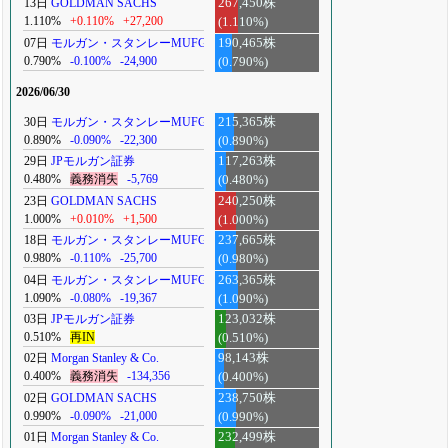
13日
GOLDMAN SACHS
267,450株
1.110%
+0.110%
+27,200
(1.110%)
07日
モルガン・スタンレーMUFG
190,465株
0.790%
-0.100%
-24,900
(0.790%)
2026/06/30
30日
モルガン・スタンレーMUFG
215,365株
0.890%
-0.090%
-22,300
(0.890%)
29日
JPモルガン証券
117,263株
0.480%
義務消失
-5,769
(0.480%)
23日
GOLDMAN SACHS
240,250株
1.000%
+0.010%
+1,500
(1.000%)
18日
モルガン・スタンレーMUFG
237,665株
0.980%
-0.110%
-25,700
(0.980%)
04日
モルガン・スタンレーMUFG
263,365株
1.090%
-0.080%
-19,367
(1.090%)
03日
JPモルガン証券
123,032株
0.510%
再IN
(0.510%)
02日
Morgan Stanley & Co.
98,143株
0.400%
義務消失
-134,356
(0.400%)
02日
GOLDMAN SACHS
238,750株
0.990%
-0.090%
-21,000
(0.990%)
01日
Morgan Stanley & Co.
232,499株