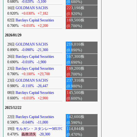
0.680%
-0.020%
-5,100
(0.680%)
16日
GOLDMAN SACHS
223,198株
0.920%
+0.030%
+7,182
(0.920%)
02日
Barclays Capital Securities
169,500株
0.700%
+0.010%
+2,200
(0.700%)
2026/01/29
29日
GOLDMAN SACHS
216,016株
0.890%
-0.090%
-21,300
(0.890%)
26日
Barclays Capital Securities
167,300株
0.690%
-0.010%
-1,900
(0.690%)
23日
Barclays Capital Securities
169,200株
0.700%
+0.100%
+23,700
(0.700%)
23日
GOLDMAN SACHS
237,316株
0.980%
-0.110%
-26,447
(0.980%)
08日
Barclays Capital Securities
145,500株
0.600%
+0.010%
+2,900
(0.600%)
2025/12/22
22日
Barclays Capital Securities
142,600株
0.590%
-0.040%
-11,000
(0.590%)
19日
モルガン・スタンレーMUFG
114,844株
0.470%
義務消失
-20,300
(0.470%)