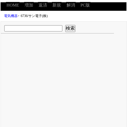
HOME
増加
返済
新規
解消
PC版
電気機器
>
6736/サン電子(株)