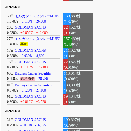
2026/04/30
30日
モルガン・スタンレーMUFG
330,880株
1.370%
-0.110%
-26,600
(1.370%)
28日
GOLDMAN SACHS
224,527株
0.930%
+0.050%
+12,600
(0.930%)
27日
モルガン・スタンレーMUFG
357,480株
1.480%
再IN
(1.480%)
17日
GOLDMAN SACHS
211,927株
0.880%
-0.030%
-8,600
(0.880%)
13日
GOLDMAN SACHS
220,527株
0.910%
+0.110%
+26,180
(0.910%)
03日
Barclays Capital Securities
118,014株
0.490%
義務消失
-20,786
(0.490%)
01日
Barclays Capital Securities
138,800株
0.570%
-0.120%
-27,100
(0.570%)
01日
GOLDMAN SACHS
194,347株
0.800%
+0.010%
+3,520
(0.800%)
2026/03/31
31日
GOLDMAN SACHS
190,827株
0.790%
-0.070%
-16,875
(0.790%)