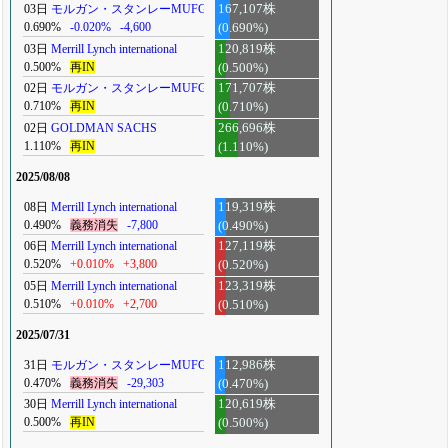
03日
モルガン・スタンレーMUFG
167,107株
0.690%
-0.020%
-4,600
(0.690%)
03日
Merrill Lynch international
120,819株
0.500%
再IN
(0.500%)
02日
モルガン・スタンレーMUFG
171,707株
0.710%
再IN
(0.710%)
02日
GOLDMAN SACHS
266,696株
1.110%
再IN
(1.110%)
2025/08/08
08日
Merrill Lynch international
119,319株
0.490%
義務消失
-7,800
(0.490%)
06日
Merrill Lynch international
127,119株
0.520%
+0.010%
+3,800
(0.520%)
05日
Merrill Lynch international
123,319株
0.510%
+0.010%
+2,700
(0.510%)
2025/07/31
31日
モルガン・スタンレーMUFG
112,986株
0.470%
義務消失
-29,303
(0.470%)
30日
Merrill Lynch international
120,619株
0.500%
再IN
(0.500%)