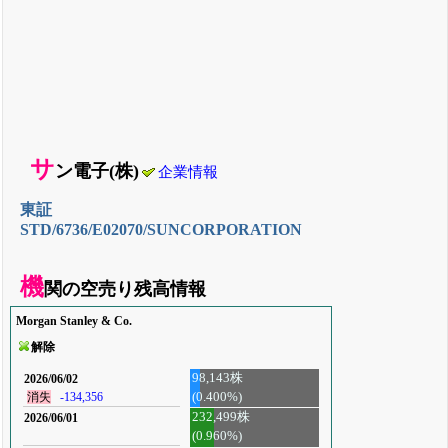
サ
ン電子(株)
企業情報
東証
STD/6736/E02070/SUNCORPORATION
機
関の空売り残高情報
Morgan Stanley & Co.
解除
98,143株
2026/06/02
(0.400%)
消失
-134,356
232,499株
2026/06/01
(0.960%)