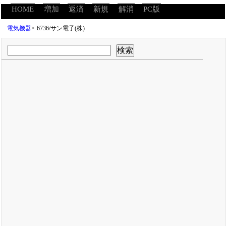
HOME
増加
返済
新規
解消
PC版
電気機器
>
6736/サン電子(株)