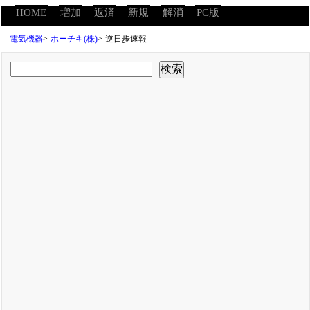
HOME
増加
返済
新規
解消
PC版
電気機器
>
ホーチキ(株)
>
逆日歩速報