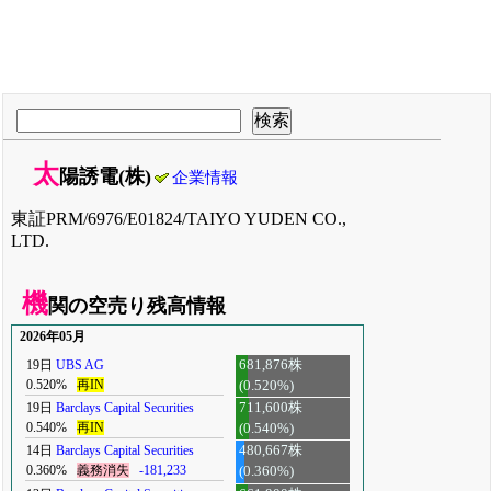
太
陽誘電(株)
企業情報
東証PRM/6976/E01824/TAIYO YUDEN CO.,
LTD.
機
関の空売り残高情報
2026年05月
19日
UBS AG
681,876株
0.520%
再IN
(0.520%)
19日
Barclays Capital Securities
711,600株
0.540%
再IN
(0.540%)
14日
Barclays Capital Securities
480,667株
0.360%
義務消失
-181,233
(0.360%)