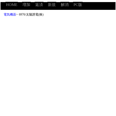
HOME
増加
返済
新規
解消
PC版
電気機器
>
6976/太陽誘電(株)