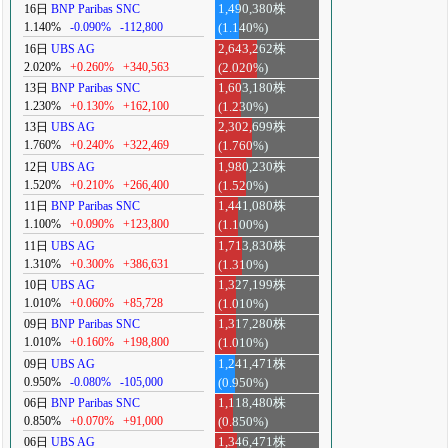
16日
BNP Paribas SNC
1,490,380株
1.140%
-0.090%
-112,800
(1.140%)
16日
UBS AG
2,643,262株
2.020%
+0.260%
+340,563
(2.020%)
13日
BNP Paribas SNC
1,603,180株
1.230%
+0.130%
+162,100
(1.230%)
13日
UBS AG
2,302,699株
1.760%
+0.240%
+322,469
(1.760%)
12日
UBS AG
1,980,230株
1.520%
+0.210%
+266,400
(1.520%)
11日
BNP Paribas SNC
1,441,080株
1.100%
+0.090%
+123,800
(1.100%)
11日
UBS AG
1,713,830株
1.310%
+0.300%
+386,631
(1.310%)
10日
UBS AG
1,327,199株
1.010%
+0.060%
+85,728
(1.010%)
09日
BNP Paribas SNC
1,317,280株
1.010%
+0.160%
+198,800
(1.010%)
09日
UBS AG
1,241,471株
0.950%
-0.080%
-105,000
(0.950%)
06日
BNP Paribas SNC
1,118,480株
0.850%
+0.070%
+91,000
(0.850%)
06日
UBS AG
1,346,471株