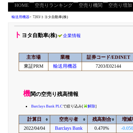
HOME
空売りランキング
空売り機関
空売り増加
輸送用機器
>
7203/トヨタ自動車(株)
ト
ヨタ自動車(株)
企業情報
主市場
業種
証券コード/EDINET
東証PRM
輸送用機器
7203/E02144
機
関の空売り残高情報
Barclays Bank PLC
で絞り込み[
解除
]
計算日
空売り者
残高割合
増減
2022/04/04
Barclays Bank
0.470%
-0.05