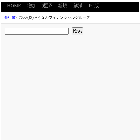
HOME
増加
返済
新規
解消
PC版
銀行業
>
7350/(株)おきなわフィナンシャルグループ