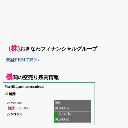
(株)
おきなわフィナンシャルグループ
東証PRM/7350/ -
機
関の空売り残高情報
Merrill Lynch international
解除
0株
2025/01/06
(0.000%)
解消
-115,940
115,940株
2024/12/30
(0.500%)