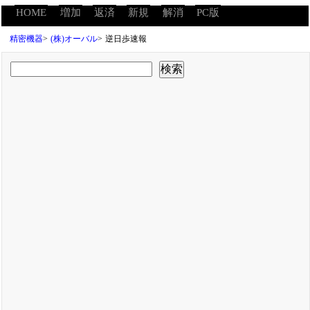
HOME
増加
返済
新規
解消
PC版
精密機器
>
(株)オーバル
>
逆日歩速報