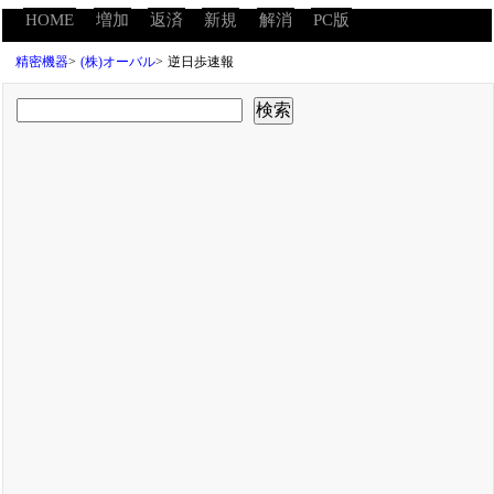
HOME
増加
返済
新規
解消
PC版
精密機器
>
(株)オーバル
>
逆日歩速報