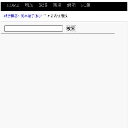
HOME
増加
返済
新規
解消
PC版
精密機器
>
岡本硝子(株)
>
日々公表信用残