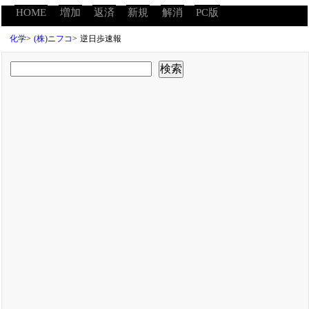
HOME
増加
返済
新規
解消
PC版
化学
>
(株)ニフコ
>
逆日歩速報