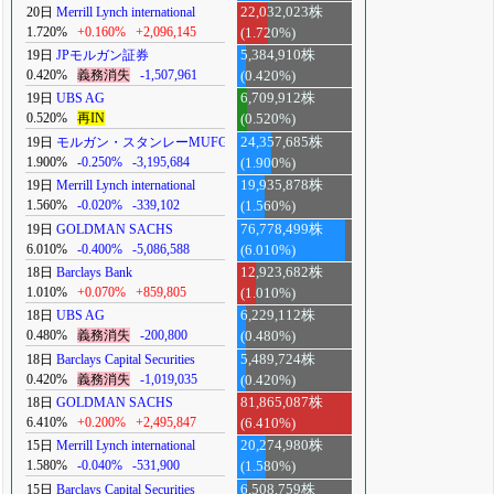
20日
Merrill Lynch international
22,032,023株
1.720%
+0.160%
+2,096,145
(1.720%)
19日
JPモルガン証券
5,384,910株
0.420%
義務消失
-1,507,961
(0.420%)
19日
UBS AG
6,709,912株
0.520%
再IN
(0.520%)
19日
モルガン・スタンレーMUFG
24,357,685株
1.900%
-0.250%
-3,195,684
(1.900%)
19日
Merrill Lynch international
19,935,878株
1.560%
-0.020%
-339,102
(1.560%)
19日
GOLDMAN SACHS
76,778,499株
6.010%
-0.400%
-5,086,588
(6.010%)
18日
Barclays Bank
12,923,682株
1.010%
+0.070%
+859,805
(1.010%)
18日
UBS AG
6,229,112株
0.480%
義務消失
-200,800
(0.480%)
18日
Barclays Capital Securities
5,489,724株
0.420%
義務消失
-1,019,035
(0.420%)
18日
GOLDMAN SACHS
81,865,087株
6.410%
+0.200%
+2,495,847
(6.410%)
15日
Merrill Lynch international
20,274,980株
1.580%
-0.040%
-531,900
(1.580%)
15日
Barclays Capital Securities
6,508,759株