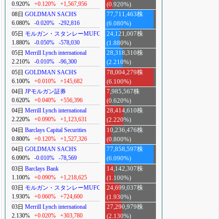
0.920%
+0.120%
+1,567,956
(0.920%)
08日
GOLDMAN SACHS
77,711,463株
6.080%
-0.020%
-292,816
(6.080%)
05日
モルガン・スタンレーMUFG
24,121,007株
1.880%
-0.050%
-578,030
(1.880%)
05日
Merrill Lynch international
28,318,310株
2.210%
-0.010%
-96,300
(2.210%)
05日
GOLDMAN SACHS
78,004,279株
6.100%
+0.010%
+145,682
(6.100%)
04日
JPモルガン証券
7,985,567株
0.620%
+0.040%
+556,396
(0.620%)
04日
Merrill Lynch international
28,414,610株
2.220%
+0.090%
+1,123,631
(2.220%)
04日
Barclays Capital Securities
10,236,476株
0.800%
+0.120%
+1,527,326
(0.800%)
04日
GOLDMAN SACHS
77,858,597株
6.090%
-0.010%
-78,569
(6.090%)
03日
Barclays Bank
14,142,307株
1.100%
+0.090%
+1,218,625
(1.100%)
03日
モルガン・スタンレーMUFG
24,699,037株
1.930%
+0.060%
+724,600
(1.930%)
03日
Merrill Lynch international
27,290,979株
2.130%
+0.020%
+303,780
(2.130%)