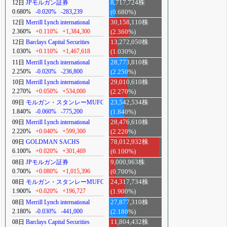
12日
JPモルガン証券
8,717,724株
0.680%
-0.020%
-283,239
(0.680%)
12日
Merrill Lynch international
30,158,110株
2.360%
+0.110%
+1,384,300
(2.360%)
12日
Barclays Capital Securities
13,272,050株
1.030%
+0.110%
+1,467,618
(1.030%)
11日
Merrill Lynch international
28,773,810株
2.250%
-0.020%
-236,800
(2.250%)
10日
Merrill Lynch international
29,010,610株
2.270%
+0.050%
+534,000
(2.270%)
09日
モルガン・スタンレーMUFG
23,542,534株
1.840%
-0.060%
-775,200
(1.840%)
09日
Merrill Lynch international
28,476,610株
2.220%
+0.040%
+599,300
(2.220%)
09日
GOLDMAN SACHS
78,012,932株
6.100%
+0.020%
+301,469
(6.100%)
08日
JPモルガン証券
9,000,963株
0.700%
+0.080%
+1,015,396
(0.700%)
08日
モルガン・スタンレーMUFG
24,317,734株
1.900%
+0.020%
+196,727
(1.900%)
08日
Merrill Lynch international
27,877,310株
2.180%
-0.030%
-441,000
(2.180%)
08日
Barclays Capital Securities
11,804,432株