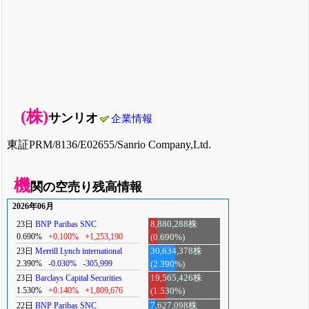
(株)
サンリオ
企業情報
東証PRM/8136/E02655/Sanrio Company,Ltd.
機
関の空売り残高情報
2026年06月
23日
BNP Paribas SNC
8,880,288株
0.690%
+0.100%
+1,253,190
(0.690%)
23日
Merrill Lynch international
30,634,378株
2.390%
-0.030%
-305,999
(2.390%)
23日
Barclays Capital Securities
19,565,426株
1.530%
+0.140%
+1,809,676
(1.530%)
22日
BNP Paribas SNC
7,627,098株