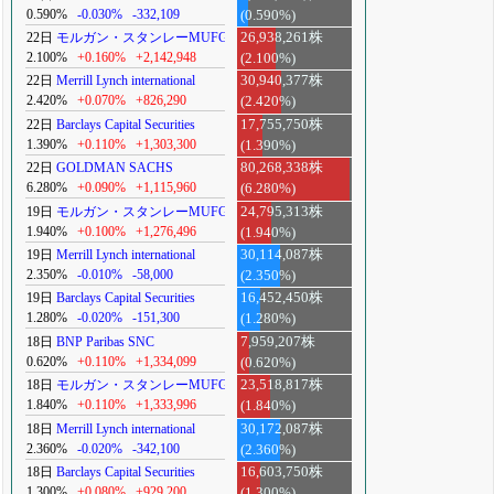
0.590%
-0.030%
-332,109
(0.590%)
22日
モルガン・スタンレーMUFG
26,938,261株
2.100%
+0.160%
+2,142,948
(2.100%)
22日
Merrill Lynch international
30,940,377株
2.420%
+0.070%
+826,290
(2.420%)
22日
Barclays Capital Securities
17,755,750株
1.390%
+0.110%
+1,303,300
(1.390%)
22日
GOLDMAN SACHS
80,268,338株
6.280%
+0.090%
+1,115,960
(6.280%)
19日
モルガン・スタンレーMUFG
24,795,313株
1.940%
+0.100%
+1,276,496
(1.940%)
19日
Merrill Lynch international
30,114,087株
2.350%
-0.010%
-58,000
(2.350%)
19日
Barclays Capital Securities
16,452,450株
1.280%
-0.020%
-151,300
(1.280%)
18日
BNP Paribas SNC
7,959,207株
0.620%
+0.110%
+1,334,099
(0.620%)
18日
モルガン・スタンレーMUFG
23,518,817株
1.840%
+0.110%
+1,333,996
(1.840%)
18日
Merrill Lynch international
30,172,087株
2.360%
-0.020%
-342,100
(2.360%)
18日
Barclays Capital Securities
16,603,750株
1.300%
+0.080%
+929,200
(1.300%)