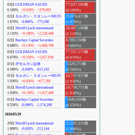
03日
GOLDMAN SACHS
77,937,166株
6.100%
+0.030%
+379,993
(6.100%)
02日
モルガン・スタンレーMUFG
23,974,437株
1.870%
-0.060%
-773,500
(1.870%)
02日
Merrill Lynch international
26,987,199株
2.110%
+0.180%
+2,228,448
(2.110%)
02日
Barclays Capital Securities
8,709,150株
0.680%
+0.130%
+1,668,700
(0.680%)
02日
GOLDMAN SACHS
77,557,173株
6.070%
+0.150%
+1,927,936
(6.070%)
01日
JPモルガン証券
7,429,171株
0.580%
-0.040%
-615,245
(0.580%)
01日
モルガン・スタンレーMUFG
24,747,937株
1.930%
+0.050%
+677,391
(1.930%)
01日
Merrill Lynch international
24,758,751株
1.930%
+0.130%
+1,657,400
(1.930%)
01日
Barclays Capital Securities
7,040,450株
0.550%
-0.090%
-1,174,200
(0.550%)
2026/05/29
29日
Merrill Lynch international
23,101,351株
1.800%
-0.020%
-213,144
(1.800%)