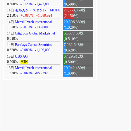
0.500%
-0.120%
-1,423,889
(0.500%)
14日
モルガン・スタンレーMUFG
27,553,369株
2.150%
+0.080%
+1,089,924
(2.150%)
14日
Merrill Lynch international
20,806,880株
1.620%
-0.010%
-135,600
(1.620%)
14日
Citigroup Global Markets ltd
6,567,460株
0.510%
(0.510%)
14日
Barclays Capital Securities
7,932,648株
0.620%
-0.080%
-1,109,000
(0.620%)
13日
UBS AG
6,429,912株
0.500%
再IN
(0.500%)
13日
Merrill Lynch international
20,942,480株
1.630%
-0.060%
-653,392
(1.630%)