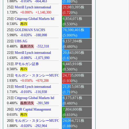
1.880%
-0.050%
-664,463
(1.880%)
25日
Merrill Lynch international
21,983,395株
1.720%
+0.090%
+1,140,300
(1.720%)
25日
Citigroup Global Markets ltd
6,854,071株
0.530%
再IN
(0.530%)
25日
GOLDMAN SACHS
76,590,401株
5.990%
-0.020%
-188,098
(5.990%)
22日
UBS AG
6,157,594株
0.480%
義務消失
-552,318
(0.480%)
22日
Merrill Lynch international
20,843,095株
1.630%
-0.080%
-1,071,990
(1.630%)
21日
JPモルガン証券
6,445,910株
0.500%
再IN
(0.500%)
21日
モルガン・スタンレーMUFG
24,735,009株
1.930%
+0.050%
+670,288
(1.930%)
21日
Merrill Lynch international
21,915,085株
1.710%
-0.010%
-116,938
(1.710%)
21日
Citigroup Global Markets ltd
6,175,871株
0.480%
義務消失
-391,589
(0.480%)
20日
AQR Capital Management
7,804,600株
0.610%
再IN
(0.610%)
20日
モルガン・スタンレーMUFG
24,064,721株
1.880%
-0.020%
-292,964
(1.880%)