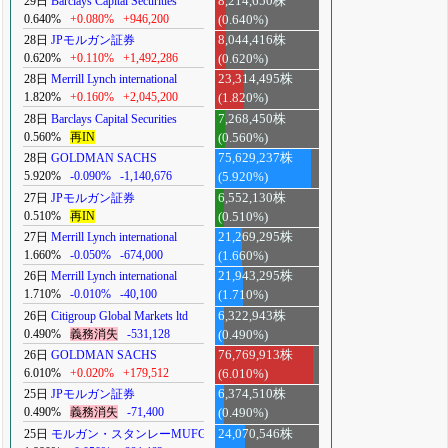
29日
Barclays Capital Securities
8,214,650株
0.640%
+0.080%
+946,200
(0.640%)
28日
JPモルガン証券
8,044,416株
0.620%
+0.110%
+1,492,286
(0.620%)
28日
Merrill Lynch international
23,314,495株
1.820%
+0.160%
+2,045,200
(1.820%)
28日
Barclays Capital Securities
7,268,450株
0.560%
再IN
(0.560%)
28日
GOLDMAN SACHS
75,629,237株
5.920%
-0.090%
-1,140,676
(5.920%)
27日
JPモルガン証券
6,552,130株
0.510%
再IN
(0.510%)
27日
Merrill Lynch international
21,269,295株
1.660%
-0.050%
-674,000
(1.660%)
26日
Merrill Lynch international
21,943,295株
1.710%
-0.010%
-40,100
(1.710%)
26日
Citigroup Global Markets ltd
6,322,943株
0.490%
義務消失
-531,128
(0.490%)
26日
GOLDMAN SACHS
76,769,913株
6.010%
+0.020%
+179,512
(6.010%)
25日
JPモルガン証券
6,374,510株
0.490%
義務消失
-71,400
(0.490%)
25日
モルガン・スタンレーMUFG
24,070,546株