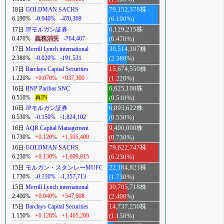
18日
GOLDMAN SACHS
79,152,378株
6.190%
-0.040%
-470,369
(6.190%)
17日
JPモルガン証券
6,129,215株
0.470%
義務消失
-764,407
(0.470%)
17日
Merrill Lynch international
30,514,187株
2.380%
-0.020%
-191,531
(2.380%)
17日
Barclays Capital Securities
15,674,550株
1.220%
+0.070%
+937,300
(1.220%)
16日
BNP Paribas SNC
6,625,108株
0.510%
再IN
(0.510%)
16日
JPモルガン証券
6,893,622株
0.530%
-0.150%
-1,824,102
(0.530%)
16日
AQR Capital Management
9,400,000株
0.730%
+0.120%
+1,595,400
(0.730%)
16日
GOLDMAN SACHS
79,622,747株
6.230%
+0.130%
+1,609,815
(6.230%)
15日
モルガン・スタンレーMUFG
22,184,821株
1.730%
-0.110%
-1,357,713
(1.730%)
15日
Merrill Lynch international
30,705,718株
2.400%
+0.040%
+547,608
(2.400%)
15日
Barclays Capital Securities
14,737,250株
1.150%
+0.120%
+1,465,200
(1.150%)