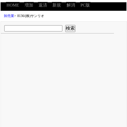
HOME
増加
返済
新規
解消
PC版
卸売業
>
8136/(株)サンリオ