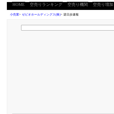
HOME
空売りランキング
空売り機関
空売り増加
小売業
>
ゼビオホールディングス(株)
>
逆日歩速報