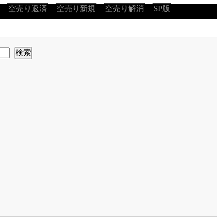
空売り返済
空売り新規
空売り解消
SP版